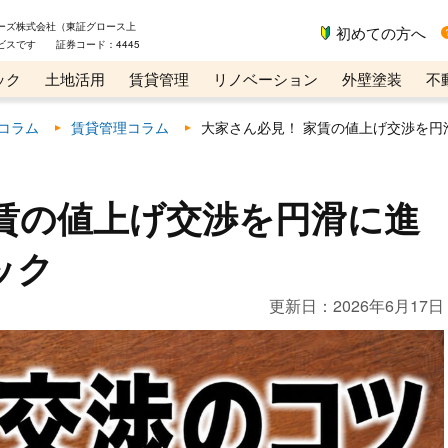
ーズ株式会社（東証グロース上
初めての方へ
ビスです 証券コード：4445
ック
土地活用
賃貸管理
リノベーション
外壁塗装
不
ライン講座
リビンマガジンBiz
コラム
賃貸管理コラム
大家さん必見！ 家賃の値上げ交渉を円
賃の値上げ交渉を円滑に進
ック
更新日：
2026年6月17日