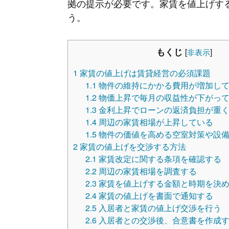
拠の提示が必要です。家賃を値上げす
う。
もくじ
[
非表示
]
1
家賃の値上げは賃貸経営の必須課題
1.1
物件の維持にかかる費用が増加し
1.2
物価上昇で毎月の収益性が下がっ
1.3
金利上昇でローンの返済負担が重
1.4
周辺の家賃相場が上昇している
1.5
物件の価値を高める空室対策や設
2
家賃の値上げを交渉する方法
2.1
家賃改定に関する条項を確認する
2.2
周辺の家賃相場を調査する
2.3
家賃を値上げする金額と時期を決
2.4
家賃の値上げを書面で通知する
2.5
入居者と家賃の値上げ交渉を行う
2.6
入居者との交渉後、合意書を作成