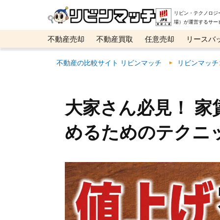
リビン・テクノロジ
場）が運営するサー
不動産売却
不動産買取
任意売却
リースバ
メタ住宅展示場
ベスト不動産カンパニー
オン
不動産の比較サイト リビンマッチ
リビンマッチ
大家さん必見！ 家
めるためのテクニ