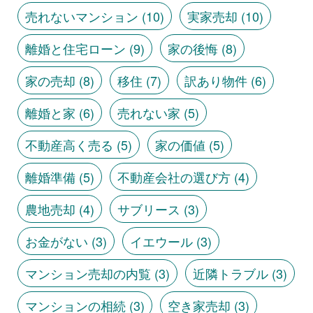
売れないマンション
(10)
実家売却
(10)
離婚と住宅ローン
(9)
家の後悔
(8)
家の売却
(8)
移住
(7)
訳あり物件
(6)
離婚と家
(6)
売れない家
(5)
不動産高く売る
(5)
家の価値
(5)
離婚準備
(5)
不動産会社の選び方
(4)
農地売却
(4)
サブリース
(3)
お金がない
(3)
イエウール
(3)
マンション売却の内覧
(3)
近隣トラブル
(3)
マンションの相続
(3)
空き家売却
(3)