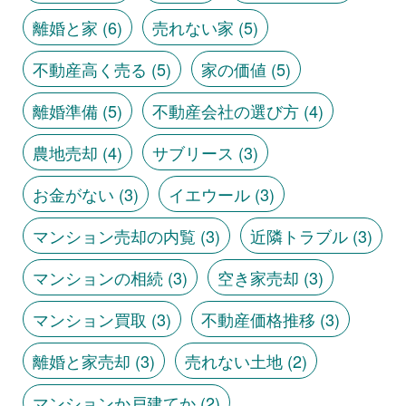
離婚と家
(6)
売れない家
(5)
不動産高く売る
(5)
家の価値
(5)
離婚準備
(5)
不動産会社の選び方
(4)
農地売却
(4)
サブリース
(3)
お金がない
(3)
イエウール
(3)
マンション売却の内覧
(3)
近隣トラブル
(3)
マンションの相続
(3)
空き家売却
(3)
マンション買取
(3)
不動産価格推移
(3)
離婚と家売却
(3)
売れない土地
(2)
マンションか戸建てか
(2)