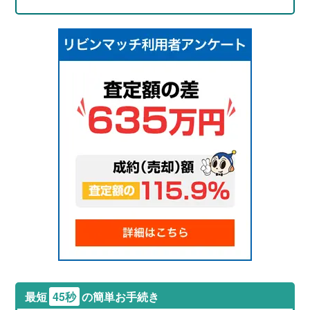
最短
45秒
の簡単お手続き