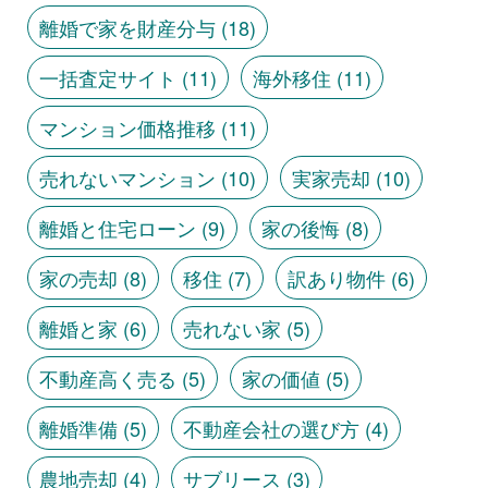
離婚で家を財産分与
(18)
一括査定サイト
(11)
海外移住
(11)
マンション価格推移
(11)
売れないマンション
(10)
実家売却
(10)
離婚と住宅ローン
(9)
家の後悔
(8)
家の売却
(8)
移住
(7)
訳あり物件
(6)
離婚と家
(6)
売れない家
(5)
不動産高く売る
(5)
家の価値
(5)
離婚準備
(5)
不動産会社の選び方
(4)
農地売却
(4)
サブリース
(3)