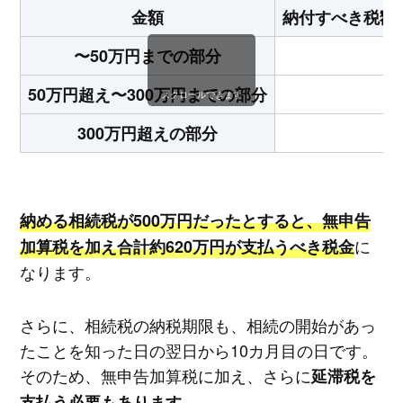
金額
納付すべき税額
〜50万円までの部分
50万円超え〜300万円までの部分
スクロールできます
300万円超えの部分
納める相続税が500万円だったとすると、無申告
に
加算税を加え合計約620万円が支払うべき税金
なります。
さらに、相続税の納税期限も、相続の開始があっ
たことを知った日の翌日から10カ月目の日です。
そのため、無申告加算税に加え、さらに
延滞税を
。
支払う必要もあります