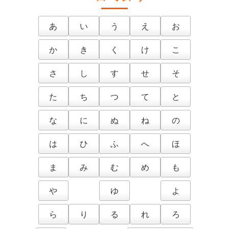
あ
い
う
え
お
か
き
く
け
こ
さ
し
す
せ
そ
た
ち
つ
て
と
な
に
ぬ
ね
の
は
ひ
ふ
へ
ほ
ま
み
む
め
も
や
ゆ
よ
ら
り
る
れ
ろ