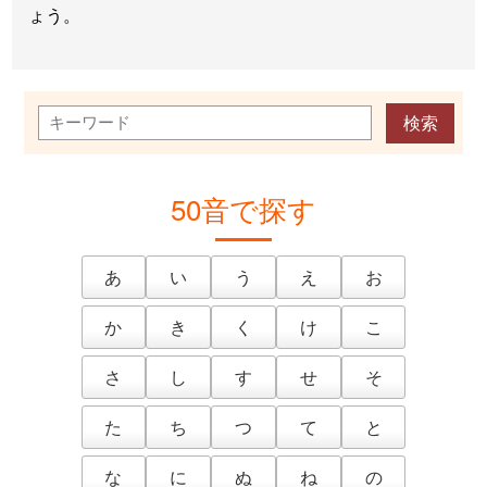
ょう。
50音で探す
あ
い
う
え
お
か
き
く
け
こ
さ
し
す
せ
そ
た
ち
つ
て
と
な
に
ぬ
ね
の