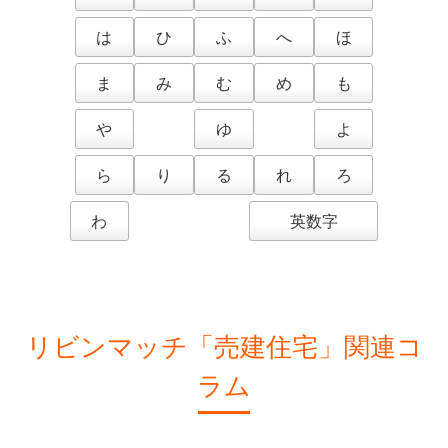
は
ひ
ふ
へ
ほ
ま
み
む
め
も
や
ゆ
よ
ら
り
る
れ
ろ
わ
英数字
リビンマッチ「売建住宅」関連コ
ラム