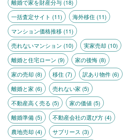
離婚で家を財産分与
(18)
一括査定サイト
(11)
海外移住
(11)
マンション価格推移
(11)
売れないマンション
(10)
実家売却
(10)
離婚と住宅ローン
(9)
家の後悔
(8)
家の売却
(8)
移住
(7)
訳あり物件
(6)
離婚と家
(6)
売れない家
(5)
不動産高く売る
(5)
家の価値
(5)
離婚準備
(5)
不動産会社の選び方
(4)
農地売却
(4)
サブリース
(3)