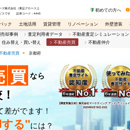
ーズ株式会社（東証グロース上
初めての方へ
ビスです 証券コード：4445
バック
土地活用
賃貸管理
リノベーション
外壁塗装
ライン講座
リビンマガジンBiz
不動産売却ご相談デスク
別売却事例
査定利用者データ
不動産査定シミュレーション
住み替え・買い替え
不動産売買
不動産仲介
不動産売買
京都府
売
買
なら
較！
【調査実施主体】
株式会社マーケティング アンド アソシェ
て差がでます！
2025年9月19日-23日
する"
には？