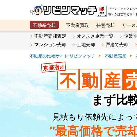
リビン・テクノロジ
場）が運営するサー
不動産売却
不動産買取
任意売却
リース
メタ住宅展示場
ベスト不動産カンパニー
オン
不動産売却査定
オススメ企業一覧
企業
マンション売却
土地売却
戸建て売却
不動産の比較サイト リビンマッチ
不動産売却
京都府
の
不
動
産
まず比
見積もり依頼先によっ
"最高価格で売却