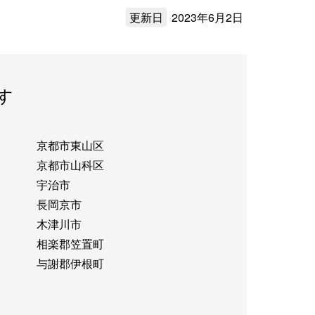
更新日
2023年6月2日
す
京都市東山区
京都市山科区
宇治市
長岡京市
木津川市
相楽郡笠置町
与謝郡伊根町