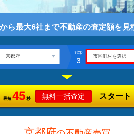
から最大6社まで不動産の査定額を見
3
45
スタート
無料一括査定
最短
秒
京都府
の不動産売買