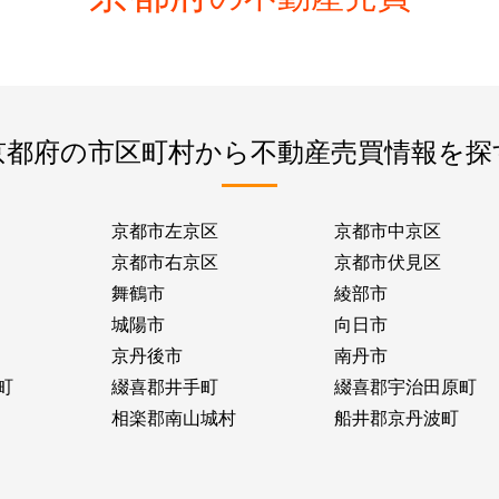
京都府の市区町村から不動産売買情報を探
京都市左京区
京都市中京区
京都市右京区
京都市伏見区
舞鶴市
綾部市
城陽市
向日市
京丹後市
南丹市
町
綴喜郡井手町
綴喜郡宇治田原町
相楽郡南山城村
船井郡京丹波町