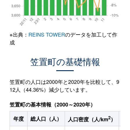
※出典：
REINS TOWER
のデータを加工して作
成
笠置町の基礎情報
笠置町の人口は2000年と2020年を比較して、9
12人（44.36%）減少しています。
笠置町の基本情報（2000～2020年）
2
年度
総人口（人）
1
人口密度（人/km
）