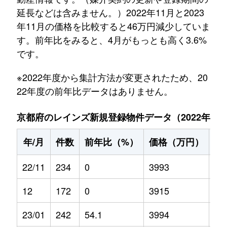
延長などは含みません。）2022年11月と2023
年11月の価格を比較すると46万円減少していま
す。前年比をみると、4月がもっとも高く3.6%
です。
※2022年度から集計方法が変更されたため、20
22年度の前年比データはありません。
京都府のレインズ新規登録物件データ（2022年11月～
年/月
件数
前年比（%）
価格（万円）
前
22/11
234
0
3993
0
12
172
0
3915
0
23/01
242
54.1
3994
-1.