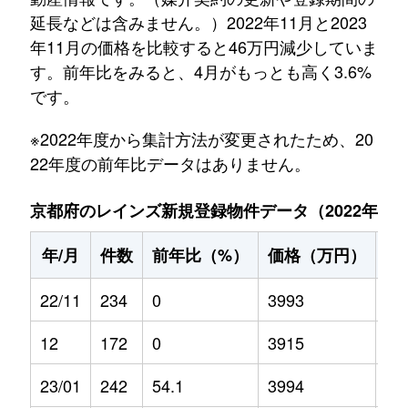
延長などは含みません。）2022年11月と2023
年11月の価格を比較すると46万円減少していま
す。前年比をみると、4月がもっとも高く3.6%
です。
※2022年度から集計方法が変更されたため、20
22年度の前年比データはありません。
京都府のレインズ新規登録物件データ（2022年11月～
年/月
件数
前年比（%）
価格（万円）
前
22/11
234
0
3993
0
12
172
0
3915
0
23/01
242
54.1
3994
-1.