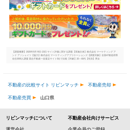
【調査概要】2025年9月19日-23日 サイト評価に関する調査【実施主体】株式会社 マーケティング ア
ンド アソシェイツ【協力】株式会社 マーケティングアプリケーションズ【調査対象】全国47都道府県
在住3000人調査 競合不動産一括査定サイト5社で比較【年齢】20～60代【性別】男女
不動産の比較サイト リビンマッチ
不動産売却
不動産売買
山口県
リビンマッチについて
不動産会社向けサービス
運営会社
企業会員のご登録