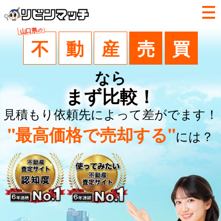
山口県
の
不
動
産
売
買
なら
まず比較！
見積もり依頼先によって差がでます！
"最高価格で売却する"
には？