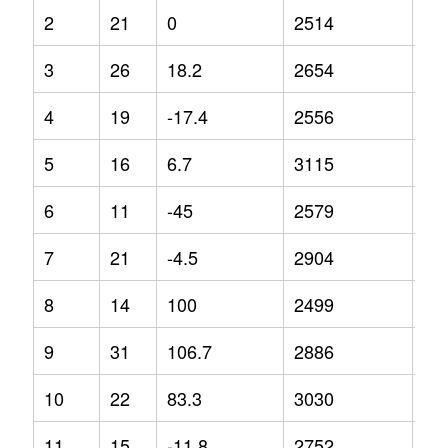
2
21
0
2514
-4.
3
26
18.2
2654
-5.
4
19
-17.4
2556
-8.
5
16
6.7
3115
19
6
11
-45
2579
-2.
7
21
-4.5
2904
14
8
14
100
2499
-12
9
31
106.7
2886
3.1
10
22
83.3
3030
7.5
11
15
-11.8
2752
9.4