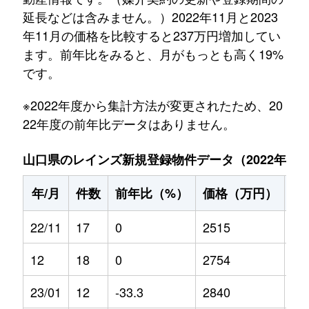
延長などは含みません。）2022年11月と2023
年11月の価格を比較すると237万円増加してい
ます。前年比をみると、月がもっとも高く19%
です。
※2022年度から集計方法が変更されたため、20
22年度の前年比データはありません。
山口県のレインズ新規登録物件データ（2022年11月～
年/月
件数
前年比（%）
価格（万円）
前
22/11
17
0
2515
0
12
18
0
2754
0
23/01
12
-33.3
2840
5.8