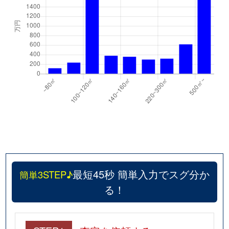
最短45秒 簡単入力でスグ分か
簡単3STEP♪
る！