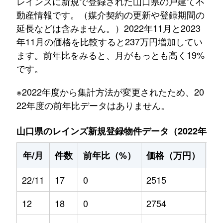
レインズに新規で登録された山口県の戸建て不
動産情報です。（媒介契約の更新や登録期間の
延長などは含みません。）2022年11月と2023
年11月の価格を比較すると237万円増加してい
ます。前年比をみると、月がもっとも高く19%
です。
※2022年度から集計方法が変更されたため、20
22年度の前年比データはありません。
山口県のレインズ新規登録物件データ（2022年11月～
年/月
件数
前年比（%）
価格（万円）
前
22/11
17
0
2515
0
12
18
0
2754
0