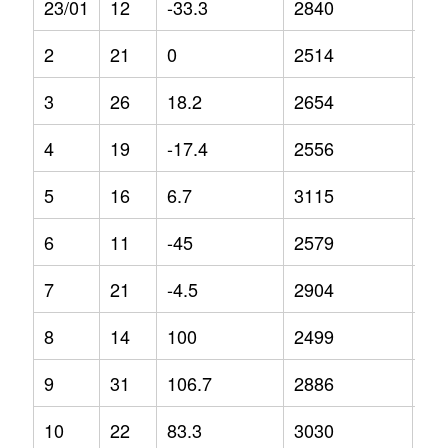
23/01
12
-33.3
2840
5.8
2
21
0
2514
-4.
3
26
18.2
2654
-5.
4
19
-17.4
2556
-8.
5
16
6.7
3115
19
6
11
-45
2579
-2.
7
21
-4.5
2904
14
8
14
100
2499
-12
9
31
106.7
2886
3.1
10
22
83.3
3030
7.5