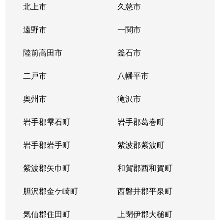
北上市
久慈市
遠野市
一関市
陸前高田市
釜石市
二戸市
八幡平市
奥州市
滝沢市
岩手郡雫石町
岩手郡葛巻町
岩手郡岩手町
紫波郡紫波町
紫波郡矢巾町
和賀郡西和賀町
胆沢郡金ケ崎町
西磐井郡平泉町
気仙郡住田町
上閉伊郡大槌町