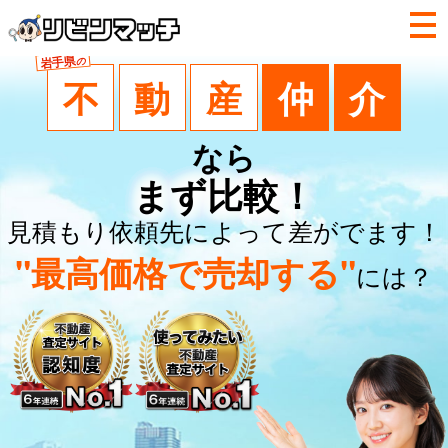
岩手県
の
不
動
産
仲
介
なら
まず比較！
見積もり依頼先によって差がでます！
"最高価格で売却する"
には？