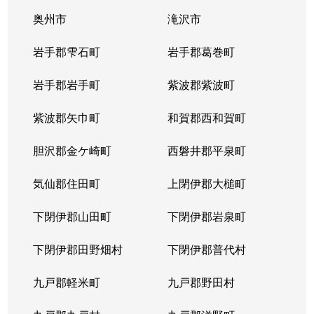
奥州市
滝沢市
岩手郡雫石町
岩手郡葛巻町
岩手郡岩手町
紫波郡紫波町
紫波郡矢巾町
和賀郡西和賀町
胆沢郡金ケ崎町
西磐井郡平泉町
気仙郡住田町
上閉伊郡大槌町
下閉伊郡山田町
下閉伊郡岩泉町
下閉伊郡田野畑村
下閉伊郡普代村
九戸郡軽米町
九戸郡野田村