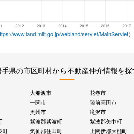
ttps://www.land.mlit.go.jp/webland/servlet/MainServlet
）
岩手県の市区町村から不動産仲介情報を探
大船渡市
花巻市
一関市
陸前高田市
奥州市
滝沢市
町
紫波郡紫波町
紫波郡矢巾町
泉町
気仙郡住田町
上閉伊郡大槌町