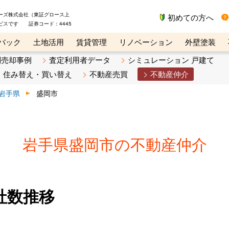
ーズ株式会社（東証グロース上
初めての方へ
ビスです 証券コード：4445
バック
土地活用
賃貸管理
リノベーション
外壁塗装
ライン講座
リビンマガジンBiz
不動産売却ご相談デスク
別売却事例
査定利用者データ
シミュレーション 戸建て
住み替え・買い替え
不動産売買
不動産仲介
岩手県
盛岡市
岩手県盛岡市の不動産仲介
社数推移