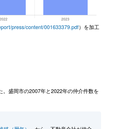
report/press/content/001633379.pdf
）を加工
盛岡市の2007年と2022年の仲介件数を
推移（暦年）
」から、不動産会社が仲介