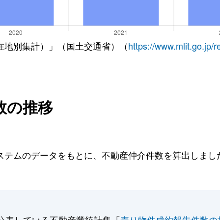
在地別集計）」（国土交通省）（
https://www.mlit.go.jp/
数の推移
テムのデータをもとに、不動産仲介件数を算出しました。
公表している不動産業統計集「
売り物件成約報告件数の