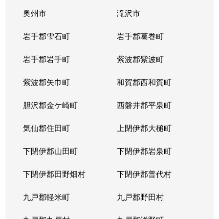
奥州市
滝沢市
岩手郡雫石町
岩手郡葛巻町
岩手郡岩手町
紫波郡紫波町
紫波郡矢巾町
和賀郡西和賀町
胆沢郡金ケ崎町
西磐井郡平泉町
気仙郡住田町
上閉伊郡大槌町
下閉伊郡山田町
下閉伊郡岩泉町
下閉伊郡田野畑村
下閉伊郡普代村
九戸郡軽米町
九戸郡野田村