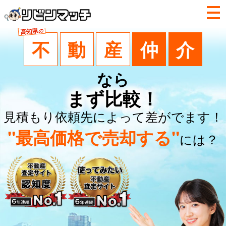
高知県
の
不
動
産
仲
介
なら
まず比較！
見積もり依頼先によって差がでます！
"最高価格で売却する"
には？