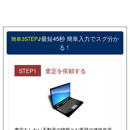
最短45秒 簡単入力でスグ分か
簡単3STEP♪
る！
STEP1
査定を依頼する
査定をしたい不動産の情報とお客様の連絡先等