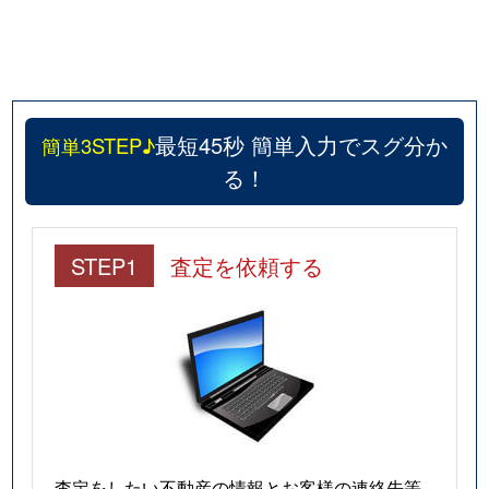
最短45秒 簡単入力でスグ分か
簡単3STEP♪
る！
STEP1
査定を依頼する
査定をしたい不動産の情報とお客様の連絡先等