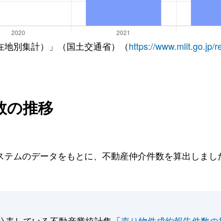
在地別集計）」（国土交通省）（
https://www.mlit.go.jp/
数の推移
テムのデータをもとに、不動産仲介件数を算出しました。
公表している不動産業統計集「
売り物件成約報告件数の