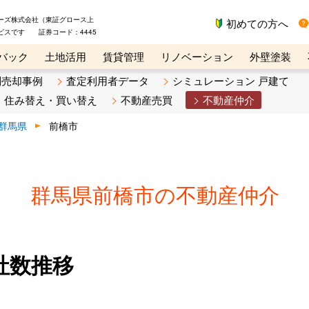
ーズ株式会社（東証グロース上
初めての方へ
ビスです 証券コード：4445
バック
土地活用
賃貸管理
リノベーション
外壁塗装
ライン講座
リビンマガジンBiz
不動産売却ご相談デスク
別売却事例
査定利用者データ
シミュレーション 戸建て
住み替え・買い替え
不動産売買
不動産仲介
群馬県
前橋市
群馬県前橋市の不動産仲介
社数推移