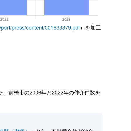
report/press/content/001633379.pdf
）を加工
前橋市の2006年と2022年の仲介件数を
推移（暦年）
」から、不動産会社が仲介