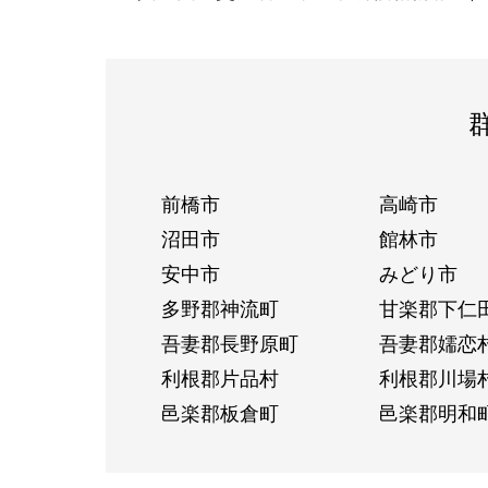
前橋市
高崎市
沼田市
館林市
安中市
みどり市
多野郡神流町
甘楽郡下仁
吾妻郡長野原町
吾妻郡嬬恋
利根郡片品村
利根郡川場
邑楽郡板倉町
邑楽郡明和