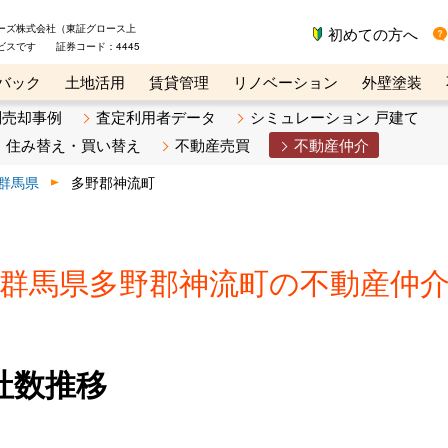
ーズ株式会社（東証グロース上
初めての方へ
ビスです 証券コード：4445
バック
土地活用
賃貸管理
リノベーション
外壁塗装
ライン講座
リビンマガジンBiz
不動産売却ご相談デスク
別売却事例
査定利用者データ
シミュレーション 戸建て
住み替え・買い替え
不動産売買
不動産仲介
群馬県
多野郡神流町
群馬県多野郡神流町の不動産仲
社数推移