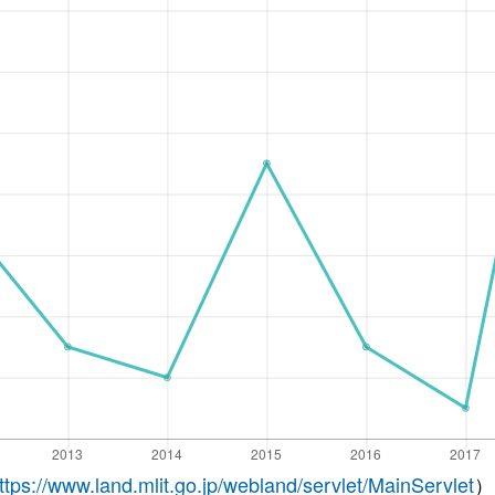
ttps://www.land.mlit.go.jp/webland/servlet/MainServlet
）