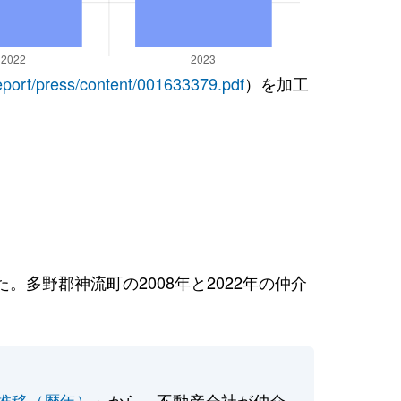
report/press/content/001633379.pdf
）を加工
多野郡神流町の2008年と2022年の仲介
推移（暦年）
」から、不動産会社が仲介