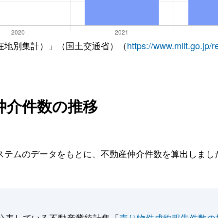
在地別集計）」（国土交通省）（
https://www.mlit.go.jp/
仲介件数の推移
テムのデータをもとに、不動産仲介件数を算出しました。
公表している不動産業統計集「
売り物件成約報告件数の