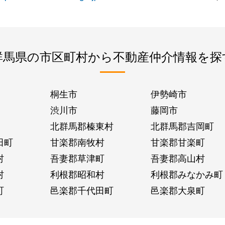
群馬県の市区町村から不動産仲介情報を探
桐生市
伊勢崎市
渋川市
藤岡市
北群馬郡榛東村
北群馬郡吉岡町
田町
甘楽郡南牧村
甘楽郡甘楽町
村
吾妻郡草津町
吾妻郡高山村
村
利根郡昭和村
利根郡みなかみ町
町
邑楽郡千代田町
邑楽郡大泉町