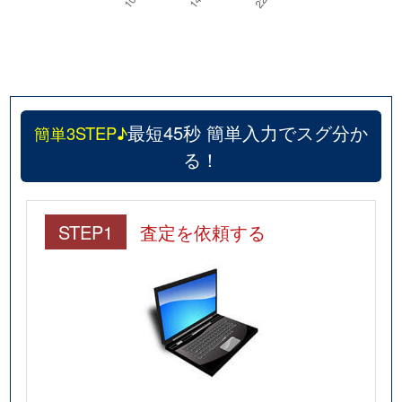
最短45秒 簡単入力でスグ分か
簡単3STEP♪
る！
STEP1
査定を依頼する