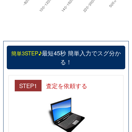
最短45秒 簡単入力でスグ分か
簡単3STEP♪
る！
STEP1
査定を依頼する