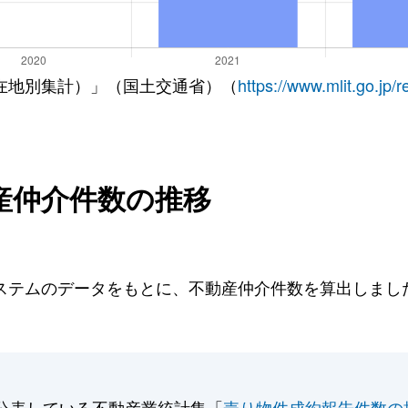
在地別集計）」（国土交通省）（
https://www.mlit.go.jp/
産仲介件数の推移
テムのデータをもとに、不動産仲介件数を算出しました。
。
公表している不動産業統計集「
売り物件成約報告件数の