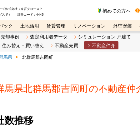
ーズ株式会社（東証グロース上
初めての方へ
ビスです 証券コード：4445
バック
土地活用
賃貸管理
リノベーション
外壁塗装
ライン講座
リビンマガジンBiz
不動産売却ご相談デスク
別売却事例
査定利用者データ
シミュレーション 戸建て
住み替え・買い替え
不動産売買
不動産仲介
群馬県
北群馬郡吉岡町
群馬県北群馬郡吉岡町の不動産仲
社数推移