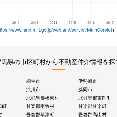
ttps://www.land.mlit.go.jp/webland/servlet/MainServlet
）
群馬県の市区町村から不動産仲介情報を探
桐生市
伊勢崎市
渋川市
藤岡市
北群馬郡榛東村
北群馬郡吉岡町
田町
甘楽郡南牧村
甘楽郡甘楽町
村
吾妻郡草津町
吾妻郡高山村