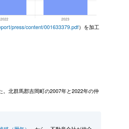
report/press/content/001633379.pdf
）を加工
北群馬郡吉岡町の2007年と2022年の仲
推移（暦年）
」から、不動産会社が仲介