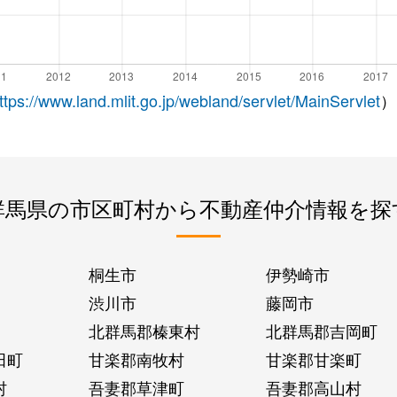
ttps://www.land.mlit.go.jp/webland/servlet/MainServlet
）
群馬県の市区町村から不動産仲介情報を探
桐生市
伊勢崎市
渋川市
藤岡市
北群馬郡榛東村
北群馬郡吉岡町
田町
甘楽郡南牧村
甘楽郡甘楽町
村
吾妻郡草津町
吾妻郡高山村