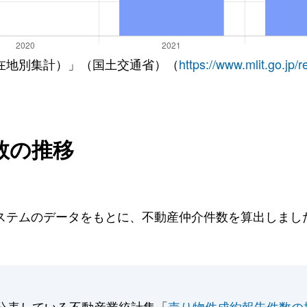
在地別集計）」（国土交通省）（
https://www.mlit.go.jp/
数の推移
テムのデータをもとに、不動産仲介件数を算出しました。
公表している不動産業統計集「
売り物件成約報告件数の