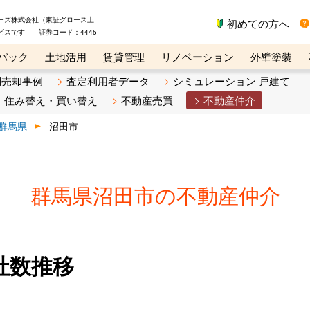
ーズ株式会社（東証グロース上
初めての方へ
ビスです 証券コード：4445
バック
土地活用
賃貸管理
リノベーション
外壁塗装
ライン講座
リビンマガジンBiz
不動産売却ご相談デスク
別売却事例
査定利用者データ
シミュレーション 戸建て
住み替え・買い替え
不動産売買
不動産仲介
群馬県
沼田市
群馬県沼田市の不動産仲介
社数推移