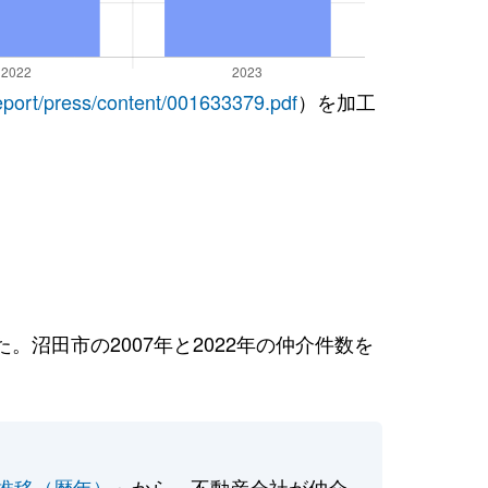
report/press/content/001633379.pdf
）を加工
沼田市の2007年と2022年の仲介件数を
推移（暦年）
」から、不動産会社が仲介