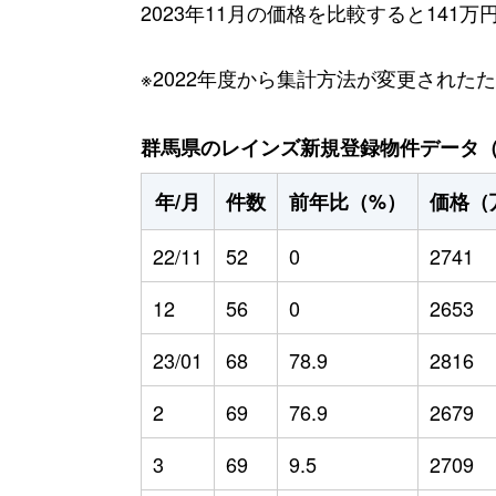
2023年11月の価格を比較すると141
※2022年度から集計方法が変更された
群馬県のレインズ新規登録物件データ（20
年/月
件数
前年比（%）
価格（
22/11
52
0
2741
12
56
0
2653
23/01
68
78.9
2816
2
69
76.9
2679
3
69
9.5
2709