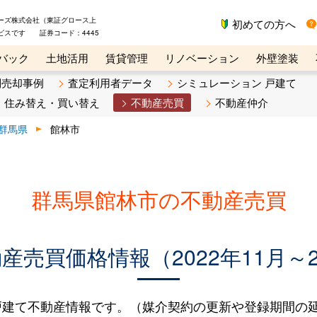
ーズ株式会社（東証グロース上
初めての方へ
ビスです 証券コード：4445
バック
土地活用
賃貸管理
リノベーション
外壁塗装
ライン講座
リビンマガジンBiz
不動産売却ご相談デスク
別売却事例
査定利用者データ
シミュレーション 戸建て
住み替え・買い替え
不動産売買
不動産仲介
群馬県
館林市
群馬県館林市の不動産売買
売買価格情報（2022年11月～2
建て不動産情報です。（媒介契約の更新や登録期間の延長