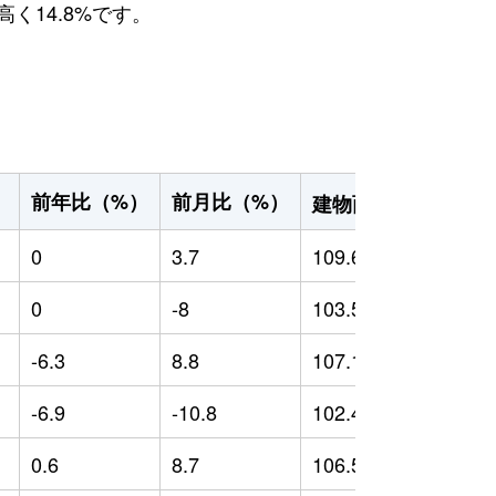
く14.8%です。
2
前年比（%）
前月比（%）
）
建物面積（m
）
0
3.7
109.63
0
0
-8
103.54
0
-6.3
8.8
107.16
1
-6.9
-10.8
102.47
-
0.6
8.7
106.55
0