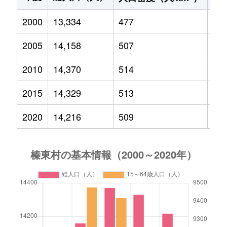
2000
13,334
477
2,3
2005
14,158
507
2,2
2010
14,370
514
2,1
2015
14,329
513
1,9
2020
14,216
509
1,8