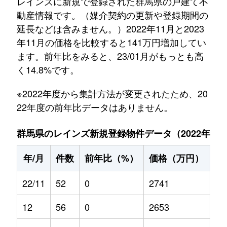
レインズに新規で登録された群馬県の戸建て不
動産情報です。（媒介契約の更新や登録期間の
延長などは含みません。）2022年11月と2023
年11月の価格を比較すると141万円増加してい
ます。前年比をみると、23/01月がもっとも高
く14.8%です。
※2022年度から集計方法が変更されたため、20
22年度の前年比データはありません。
群馬県のレインズ新規登録物件データ（2022年11月～
年/月
件数
前年比（%）
価格（万円）
前
22/11
52
0
2741
0
12
56
0
2653
0