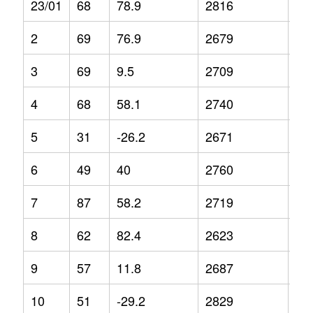
23/01
68
78.9
2816
14
2
69
76.9
2679
4.9
3
69
9.5
2709
4.1
4
68
58.1
2740
5
5
31
-26.2
2671
8.8
6
49
40
2760
-0.
7
87
58.2
2719
3.8
8
62
82.4
2623
-7.
9
57
11.8
2687
-1.
10
51
-29.2
2829
3.2