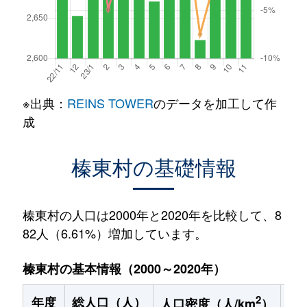
※出典：
REINS TOWER
のデータを加工して作
成
榛東村の基礎情報
榛東村の人口は2000年と2020年を比較して、8
82人（6.61%）増加しています。
榛東村の基本情報（2000～2020年）
2
年度
総人口（人）
1
人口密度（人/km
）