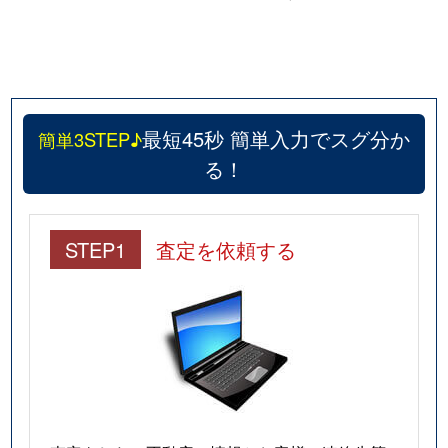
最短45秒 簡単入力でスグ分か
簡単3STEP♪
る！
STEP1
査定を依頼する