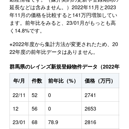
延長などは含みません。）2022年11月と2023
年11月の価格を比較すると141万円増加してい
ます。前年比をみると、23/01月がもっとも高
く14.8%です。
※2022年度から集計方法が変更されたため、20
22年度の前年比データはありません。
群馬県のレインズ新規登録物件データ（2022年11月～
年/月
件数
前年比（%）
価格（万円）
前
22/11
52
0
2741
0
12
56
0
2653
0
23/01
68
78.9
2816
14