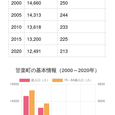
2000
14,660
250
2,2
2005
14,313
244
2,0
2010
13,618
233
1,6
2015
13,200
225
1,4
2020
12,491
213
1,2