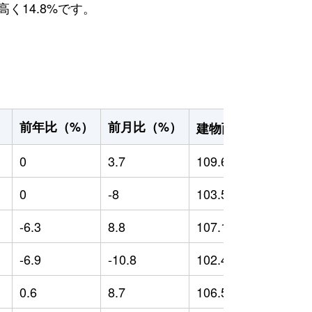
く14.8%です。
2
前年比（%）
前月比（%）
）
建物面積（m
）
0
3.7
109.63
0
0
-8
103.54
0
-6.3
8.8
107.16
1
-6.9
-10.8
102.47
-
0.6
8.7
106.55
0