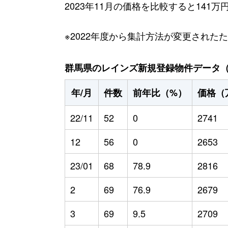
2023年11月の価格を比較すると141
※2022年度から集計方法が変更された
群馬県のレインズ新規登録物件データ（20
年/月
件数
前年比（%）
価格（
22/11
52
0
2741
12
56
0
2653
23/01
68
78.9
2816
2
69
76.9
2679
3
69
9.5
2709