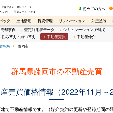
ーズ株式会社（東証グロース上
初めての方へ
ビスです 証券コード：4445
バック
土地活用
賃貸管理
リノベーション
外壁塗装
ライン講座
リビンマガジンBiz
不動産売却ご相談デスク
別売却事例
査定利用者データ
シミュレーション 戸建て
住み替え・買い替え
不動産売買
不動産仲介
群馬県
藤岡市
群馬県藤岡市の不動産売買
売買価格情報（2022年11月～2
建て不動産情報です。（媒介契約の更新や登録期間の延長