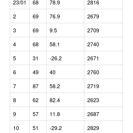
23/01
68
78.9
2816
14
2
69
76.9
2679
4.9
3
69
9.5
2709
4.1
4
68
58.1
2740
5
5
31
-26.2
2671
8.8
6
49
40
2760
-0.
7
87
58.2
2719
3.8
8
62
82.4
2623
-7.
9
57
11.8
2687
-1.
10
51
-29.2
2829
3.2