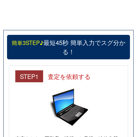
最短45秒 簡単入力でスグ分か
簡単3STEP♪
る！
STEP1
査定を依頼する