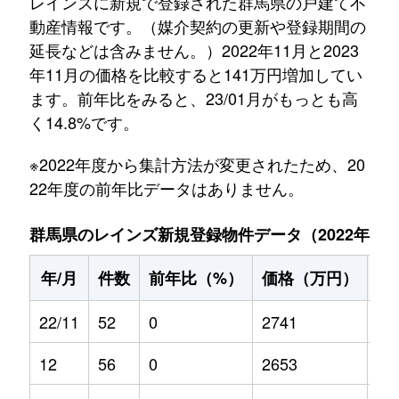
レインズに新規で登録された群馬県の戸建て不
動産情報です。（媒介契約の更新や登録期間の
延長などは含みません。）2022年11月と2023
年11月の価格を比較すると141万円増加してい
ます。前年比をみると、23/01月がもっとも高
く14.8%です。
※2022年度から集計方法が変更されたため、20
22年度の前年比データはありません。
群馬県のレインズ新規登録物件データ（2022年11月～
年/月
件数
前年比（%）
価格（万円）
前
22/11
52
0
2741
0
12
56
0
2653
0