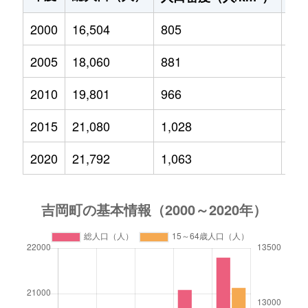
2000
16,504
805
2,7
2005
18,060
881
2,9
2010
19,801
966
3,2
2015
21,080
1,028
3,4
2020
21,792
1,063
3,3