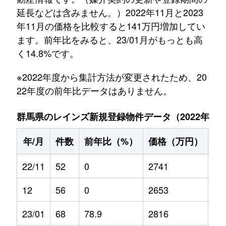
延長などは含みません。）2022年11月と2023
年11月の価格を比較すると141万円増加してい
ます。前年比をみると、23/01月がもっとも高
く14.8%です。
※2022年度から集計方法が変更されたため、20
22年度の前年比データはありません。
群馬県のレインズ新規登録物件データ（2022年11月～
年/月
件数
前年比（%）
価格（万円）
前
22/11
52
0
2741
0
12
56
0
2653
0
23/01
68
78.9
2816
14