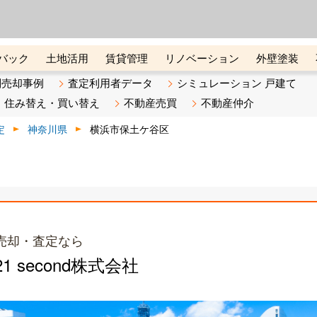
ーズ株式会社（東証グロース上
初めての方へ
ビスです 証券コード：4445
バック
土地活用
賃貸管理
リノベーション
外壁塗装
ライン講座
リビンマガジンBiz
不動産売却ご相談デスク
別売却事例
査定利用者データ
シミュレーション 戸建て
住み替え・買い替え
不動産売買
不動産仲介
定
神奈川県
横浜市保土ケ谷区
売却・査定なら
 second株式会社