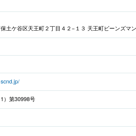
保土ケ谷区天王町２丁目４２−１３ 天王町ビーンズマンシ
scnd.jp/
）第30998号