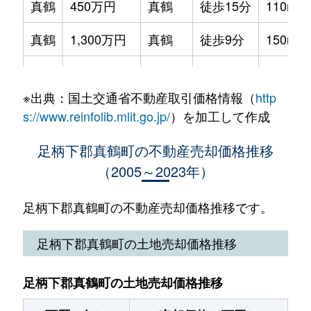
真鶴
450万円
真鶴
徒歩15分
110m²
真鶴
1,300万円
真鶴
徒歩9分
150m²
真鶴
1,100万円
真鶴
徒歩14分
200m²
※出典：国土交通省不動産取引価格情報（
http
真鶴
500万円
真鶴
徒歩6分
220m²
s://www.reinfolib.mlit.go.jp/
）を加工して作成
真鶴
1,000万円
真鶴
徒歩4分
460m²
足柄下郡真鶴町の不動産売却価格推移
（2005～2023年）
真鶴
1,600万円
真鶴
徒歩8分
390m²
真鶴
1,100万円
真鶴
徒歩9分
370m²
足柄下郡真鶴町の不動産売却価格推移です。
真鶴
4,700万円
真鶴
徒歩21分
620m²
足柄下郡真鶴町の土地売却価格推移
真鶴
1,800万円
真鶴
徒歩15分
185m²
足柄下郡真鶴町の土地売却価格推移