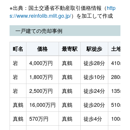
※出典：国土交通省不動産取引価格情報（
http
s://www.reinfolib.mlit.go.jp/
）を加工して作成
一戸建ての売却事例
町名
価格
最寄駅
駅徒歩
土地面
岩
4,000万円
真鶴
徒歩28分
410m²
岩
1,800万円
真鶴
徒歩10分
280m²
岩
2,500万円
真鶴
徒歩24分
135m²
真鶴
16,000万円
真鶴
徒歩20分
510m²
真鶴
570万円
真鶴
徒歩4分
100m²