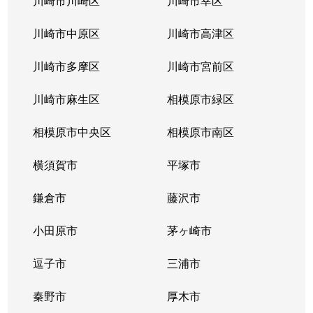
川崎市川崎区
川崎市幸区
すすき野
7,200万円
あざみ野
奈良町
3,600万円
玉川学園前
川崎市中原区
川崎市高津区
すみよし台
8,000万円
恩田
藤が丘
5,800万円
青葉台
川崎市多摩区
川崎市宮前区
たちばな台
6,400万円
青葉台
藤が丘
4,900万円
藤が丘(神奈川)
川崎市麻生区
相模原市緑区
たちばな台
28,000万円
青葉台
藤が丘
4,900万円
藤が丘(神奈川)
相模原市中央区
相模原市南区
たちばな台
6,600万円
青葉台
藤が丘
2,600万円
藤が丘(神奈川)
横須賀市
平塚市
田奈町
6,400万円
田奈
藤が丘
4,000万円
藤が丘(神奈川)
鎌倉市
藤沢市
田奈町
6,300万円
田奈
藤が丘
小田原市
3,800万円
茅ヶ崎市
藤が丘(神奈川)
田奈町
5,500万円
田奈
逗子市
三浦市
藤が丘
4,200万円
藤が丘(神奈川)
田奈町
8,000万円
田奈
秦野市
厚木市
藤が丘
1,100万円
藤が丘(神奈川)