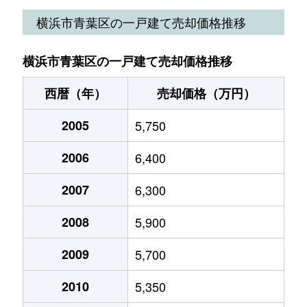
大場町
7,900万円
あざみ野
桜台
4,800万円
青葉台
横浜市青葉区の一戸建て売却価格推移
大場町
6,000万円
あざみ野
さつきが丘
1,200万円
十日市場(神奈川)
横浜市青葉区の一戸建て売却価格推移
大場町
8,200万円
あざみ野
しらとり台
3,500万円
田奈
西暦（年）
売却価格（万円）
大場町
7,600万円
市が尾
新石川
6,800万円
あざみ野
2005
5,750
大場町
5,700万円
江田(神奈川)
新石川
6,000万円
あざみ野
2006
6,400
大場町
5,900万円
江田(神奈川)
新石川
6,200万円
あざみ野
2007
6,300
恩田町
5,200万円
恩田
新石川
3,100万円
あざみ野
2008
5,900
恩田町
5,900万円
田奈
新石川
4,500万円
あざみ野
2009
5,700
柿の木台
6,000万円
藤が丘(神奈川)
新石川
3,400万円
あざみ野
2010
5,350
柿の木台
6,300万円
藤が丘(神奈川)