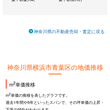
藤が丘
4,800万円
藤が丘(神奈川)
つつじが丘
7,600万円
青葉台
藤が丘
1,900万円
藤が丘(神奈川)
奈良町
5,800万円
こどもの国(神奈川)
藤が丘
4,300万円
藤が丘(神奈川)
神奈川県の不動産売却・査定に戻る
奈良町
5,200万円
こどもの国(神奈川)
松風台
4,400万円
青葉台
奈良町
4,400万円
こどもの国(神奈川)
若草台
5,500万円
青葉台
奈良町
4,100万円
こどもの国(神奈川)
神奈川県横浜市青葉区の地価推移
奈良町
4,400万円
玉川学園前
奈良町
5,700万円
玉川学園前
2
m
単価推移
奈良町
8,400万円
玉川学園前
2
m
単価の推移を表したグラフです。
奈良町
3,700万円
玉川学園前
過去1年間や5年といったスパンで、その坪単価の上昇・
下落の傾向がわかります。