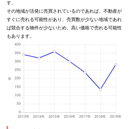
松風台
7,400万円
青葉台
す。
その地域が活発に売買されているのであれば、不動産が
松風台
9,300万円
青葉台
すぐに売れる可能性があり、売買数が少ない地域であれ
松風台
7,000万円
青葉台
ば競合する物件が少ないため、高い価格で売れる可能性
もあります。
松風台
5,400万円
青葉台
松風台
7,100万円
青葉台
松風台
5,200万円
青葉台
松風台
6,400万円
青葉台
松風台
6,500万円
青葉台
松風台
6,400万円
青葉台
松風台
8,500万円
青葉台