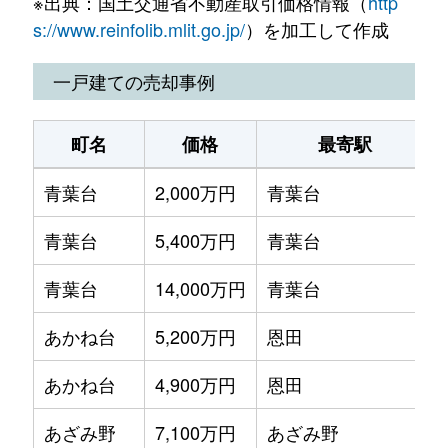
※出典：国土交通省不動産取引価格情報（
http
市ケ尾町
4,600万円
市が尾
あざみ野
4,200万円
あざみ野
s://www.reinfolib.mlit.go.jp/
）を加工して作成
市ケ尾町
4,400万円
市が尾
あざみ野
4,800万円
あざみ野
一戸建ての売却事例
市ケ尾町
6,300万円
都筑ふれあいの丘
あざみ野
8,200万円
あざみ野
町名
価格
最寄駅
美しが丘
7,200万円
たまプラーザ
あざみ野
3,000万円
あざみ野
青葉台
2,000万円
青葉台
美しが丘
7,100万円
たまプラーザ
あざみ野
4,400万円
あざみ野
青葉台
5,400万円
青葉台
美しが丘
16,000万円
たまプラーザ
あざみ野
3,900万円
あざみ野
青葉台
14,000万円
青葉台
美しが丘
23,000万円
たまプラーザ
あざみ野
5,600万円
あざみ野
あかね台
5,200万円
恩田
美しが丘
13,000万円
たまプラーザ
あざみ野南
9,200万円
あざみ野
あかね台
4,900万円
恩田
美しが丘西
3,800万円
たまプラーザ
市ケ尾町
3,500万円
市が尾
あざみ野
7,100万円
あざみ野
美しが丘西
23,000万円
たまプラーザ