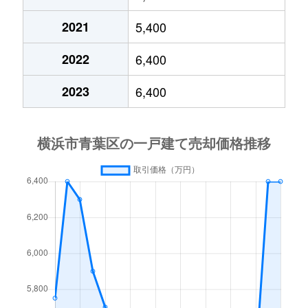
鴨志田町
2,500万円
青葉台
2021
5,400
すすき野
2,500万円
あざみ野
鴨志田町
6,000万円
青葉台
2022
6,400
すすき野
3,300万円
あざみ野
鴨志田町
4,500万円
青葉台
2023
6,400
すすき野
1,700万円
あざみ野
鴨志田町
5,500万円
青葉台
すすき野
800万円
たまプラーザ
鉄町
500万円
青葉台
田奈町
3,200万円
田奈
鉄町
5,000万円
市が尾
田奈町
4,200万円
田奈
黒須田
5,300万円
あざみ野
田奈町
2,000万円
田奈
黒須田
4,700万円
あざみ野
千草台
3,700万円
藤が丘(神奈川)
黒須田
5,000万円
市が尾
千草台
3,600万円
藤が丘(神奈川)