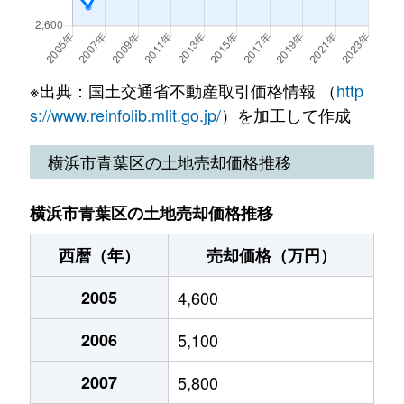
美しが丘西
6,500万円
あざみ野
奈良
9,000万円
こどもの国(神奈川)
荏田北
4,700万円
江田(神奈川)
美しが丘西
6,000万円
たまプラーザ
奈良町
4,600万円
こどもの国(神奈川)
荏田町
5,500万円
あざみ野
※出典：国土交通省不動産取引価格情報 （
http
美しが丘西
5,000万円
たまプラーザ
奈良町
100万円
玉川学園前
s://www.reinfolib.mlit.go.jp/
）を加工して作成
荏田町
3,500万円
あざみ野
美しが丘西
6,200万円
たまプラーザ
藤が丘
7,200万円
藤が丘(神奈川)
横浜市青葉区の土地売却価格推移
荏田町
2,200万円
あざみ野
美しが丘西
3,100万円
たまプラーザ
藤が丘
18,000万円
藤が丘(神奈川)
荏田町
5,700万円
あざみ野
横浜市青葉区の土地売却価格推移
美しが丘西
5,400万円
たまプラーザ
藤が丘
8,100万円
藤が丘(神奈川)
荏田町
西暦（年）
4,200万円
売却価格（万円）
あざみ野
美しが丘西
4,700万円
たまプラーザ
みたけ台
3,200万円
青葉台
2005
4,600
荏田町
3,700万円
あざみ野
美しが丘西
5,900万円
たまプラーザ
若草台
6,300万円
青葉台
2006
5,100
荏田町
3,800万円
あざみ野
美しが丘西
5,400万円
たまプラーザ
若草台
3,700万円
青葉台
2007
5,800
荏田町
3,800万円
あざみ野