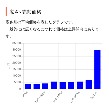
もえぎ野
14,000万円
青葉台
広さ×売却価格
もえぎ野
7,000万円
青葉台
広さ別の平均価格を表したグラフです。
もえぎ野
9,300万円
青葉台
一般的には広くなるにつれて価格は上昇傾向にありま
す。
元石川町
1,700万円
あざみ野
元石川町
7,400万円
たまプラーザ
元石川町
12,000万円
たまプラーザ
元石川町
7,400万円
たまプラーザ
元石川町
6,200万円
たまプラーザ
もみの木台
6,000万円
あざみ野