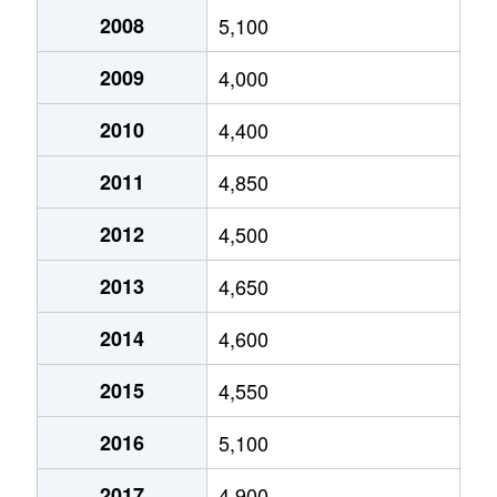
美しが丘西
4,100万円
たまプラーザ
若草台
3,500万円
青葉台
2008
5,100
荏田町
2,300万円
江田(神奈川)
梅が丘
3,400万円
青葉台
2009
4,000
荏田町
2,600万円
中川(神奈川)
梅が丘
6,300万円
藤が丘(神奈川)
2010
4,400
荏田西
4,700万円
市が尾
梅が丘
1,400万円
藤が丘(神奈川)
2011
4,850
荏田西
3,300万円
市が尾
梅が丘
5,300万円
藤が丘(神奈川)
2012
4,500
荏田西
5,100万円
市が尾
梅が丘
6,200万円
藤が丘(神奈川)
2013
4,650
荏田西
4,200万円
市が尾
荏子田
4,800万円
あざみ野
2014
4,600
荏田西
2,000万円
市が尾
荏子田
6,700万円
たまプラーザ
2015
4,550
荏田西
4,100万円
市が尾
荏子田
2,400万円
たまプラーザ
2016
5,100
荏田西
6,200万円
市が尾
荏子田
6,800万円
たまプラーザ
2017
4,900