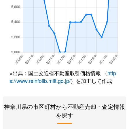
桜台
6,200万円
青葉台
千草台
3,000万円
藤が丘(神奈川)
桜台
5,200万円
青葉台
千草台
4,700万円
藤が丘(神奈川)
桜台
3,200万円
青葉台
つつじが丘
7,100万円
青葉台
桜台
7,100万円
青葉台
つつじが丘
4,700万円
青葉台
桜台
5,400万円
青葉台
つつじが丘
7,500万円
青葉台
しらとり台
5,500万円
青葉台
※出典：国土交通省不動産取引価格情報 （
http
つつじが丘
6,500万円
青葉台
s://www.reinfolib.mlit.go.jp/
）を加工して作成
しらとり台
5,000万円
田奈
つつじが丘
5,800万円
青葉台
しらとり台
4,800万円
田奈
つつじが丘
7,600万円
青葉台
神奈川県の市区町村から不動産売却・査定情報
しらとり台
7,000万円
田奈
を探す
つつじが丘
7,500万円
青葉台
新石川
14,000万円
あざみ野