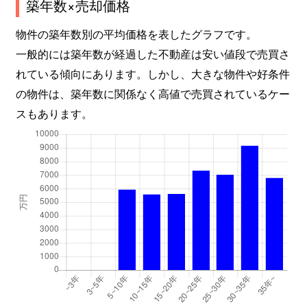
築年数×売却価格
松風台
6,000万円
青葉台
物件の築年数別の平均価格を表したグラフです。
一般的には築年数が経過した不動産は安い値段で売買さ
みすずが丘
7,800万円
あざみ野
れている傾向にあります。しかし、大きな物件や好条件
みすずが丘
7,700万円
江田(神奈川)
の物件は、築年数に関係なく高値で売買されているケー
スもあります。
みすずが丘
6,200万円
江田(神奈川)
みたけ台
6,000万円
青葉台
みたけ台
5,700万円
青葉台
みたけ台
6,700万円
青葉台
みたけ台
5,000万円
青葉台
もえぎ野
13,000万円
青葉台