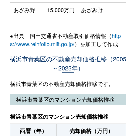
市ケ尾町
4,600万円
市が尾
あざみ野
15,000万円
あざみ野
梅が丘
5,700万円
藤が丘(神奈川)
市ケ尾町
4,300万円
市が尾
あざみ野
8,000万円
あざみ野
梅が丘
4,500万円
藤が丘(神奈川)
市ケ尾町
3,500万円
市が尾
※出典：国土交通省不動産取引価格情報（
http
あざみ野
8,000万円
あざみ野
梅が丘
8,500万円
藤が丘(神奈川)
s://www.reinfolib.mlit.go.jp/
）を加工して作成
市ケ尾町
6,200万円
市が尾
あざみ野
14,000万円
あざみ野
荏子田
5,600万円
あざみ野
横浜市青葉区の不動産売却価格推移（2005
市ケ尾町
2,600万円
市が尾
～2023年）
あざみ野
8,000万円
あざみ野
荏子田
41,000万円
あざみ野
市ケ尾町
4,400万円
市が尾
あざみ野
12,000万円
あざみ野
横浜市青葉区の不動産売却価格推移です。
荏子田
24,000万円
たまプラーザ
市ケ尾町
5,800万円
市が尾
あざみ野南
7,500万円
江田(神奈川)
横浜市青葉区のマンション売却価格推移
荏子田
6,300万円
たまプラーザ
市ケ尾町
5,100万円
市が尾
あざみ野南
7,500万円
江田(神奈川)
荏田町
6,200万円
江田(神奈川)
横浜市青葉区のマンション売却価格推移
市ケ尾町
2,700万円
市が尾
あざみ野南
7,700万円
江田(神奈川)
荏田町
4,500万円
江田(神奈川)
西暦（年）
売却価格（万円）
美しが丘
5,800万円
あざみ野