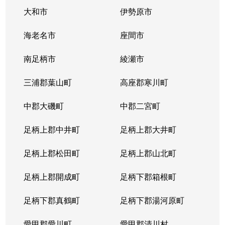
田奈町
8,400万円
田奈
大和市
伊勢原市
藤が丘
5,200万円
藤が丘(神奈川)
田奈町
5,200万円
田奈
海老名市
座間市
藤が丘
5,900万円
藤が丘(神奈川)
田奈町
3,900万円
田奈
南足柄市
綾瀬市
藤が丘
4,500万円
藤が丘(神奈川)
千草台
3,800万円
藤が丘(神奈川)
三浦郡葉山町
高座郡寒川町
藤が丘
4,700万円
藤が丘(神奈川)
千草台
4,400万円
藤が丘(神奈川)
中郡大磯町
中郡二宮町
藤が丘
680万円
藤が丘(神奈川)
千草台
4,500万円
藤が丘(神奈川)
足柄上郡中井町
足柄上郡大井町
藤が丘
2,200万円
藤が丘(神奈川)
千草台
6,100万円
藤が丘(神奈川)
足柄上郡松田町
足柄上郡山北町
藤が丘
5,700万円
藤が丘(神奈川)
千草台
5,300万円
藤が丘(神奈川)
足柄上郡開成町
足柄下郡箱根町
藤が丘
5,100万円
藤が丘(神奈川)
つつじが丘
8,300万円
青葉台
足柄下郡真鶴町
足柄下郡湯河原町
藤が丘
1,400万円
藤が丘(神奈川)
つつじが丘
6,500万円
青葉台
愛甲郡愛川町
愛甲郡清川村