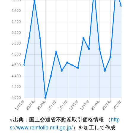
榎が丘
7,300万円
青葉台
桂台
4,100万円
青葉台
榎が丘
5,300万円
青葉台
桂台
2,300万円
こどもの国(神奈川)
榎が丘
6,800万円
青葉台
鴨志田町
2,300万円
青葉台
榎が丘
8,800万円
青葉台
鴨志田町
2,000万円
青葉台
榎が丘
8,400万円
青葉台
鴨志田町
1,500万円
青葉台
榎が丘
6,000万円
田奈
鴨志田町
1,900万円
こどもの国(神奈川)
榎が丘
5,800万円
田奈
桜台
3,400万円
青葉台
大場町
22,000万円
あざみ野
桜台
5,100万円
青葉台
大場町
4,900万円
あざみ野
※出典：国土交通省不動産取引価格情報 （
http
桜台
4,900万円
青葉台
s://www.reinfolib.mlit.go.jp/
）を加工して作成