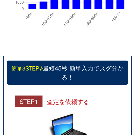
最短45秒 簡単入力でスグ分か
簡単3STEP♪
る！
STEP1
査定を依頼する