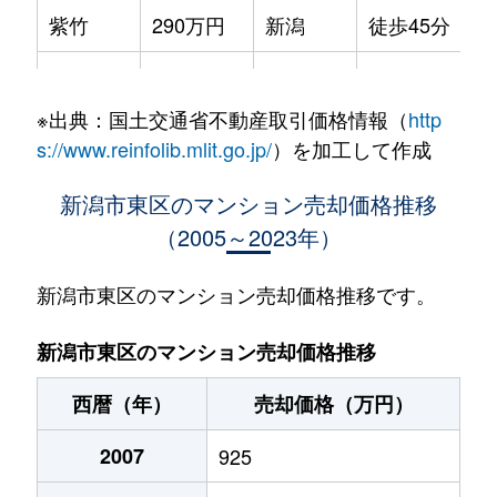
紫竹
290万円
新潟
徒歩45分
中山
1,400万円
新潟
徒歩28分
※出典：国土交通省不動産取引価格情報（
http
南紫竹
560万円
新潟
徒歩45分
s://www.reinfolib.mlit.go.jp/
）を加工して作成
南紫竹
1,100万円
新潟
徒歩45分
新潟市東区のマンション売却価格推移
（2005～2023年）
木工新町
1,100万円
大形
徒歩45分
新潟市東区のマンション売却価格推移です。
新潟市東区のマンション売却価格推移
西暦（年）
売却価格（万円）
2007
925