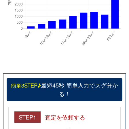
最短45秒 簡単入力でスグ分か
簡単3STEP♪
る！
STEP1
査定を依頼する