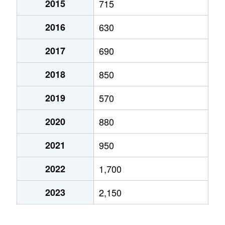
2015
715
坂之上町
1,500万円
長岡
徒歩8分
2016
630
坂之上町
31,000万円
長岡
徒歩5分
2017
690
寺泊
50万円
寺泊
徒歩1時間
2018
850
寺泊大和田
500万円
桐原(新潟)
徒歩1時間
2019
570
殿町
40万円
長岡
徒歩6分
2020
880
長町
970万円
長岡
徒歩13分
2021
950
西千手
2,300万円
長岡
徒歩16分
2022
1,700
蓮潟
50万円
長岡
徒歩45分
2023
2,150
東坂之上町
2,200万円
長岡
徒歩4分
本町
270万円
長岡
徒歩9分