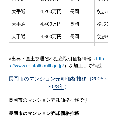
大手通
4,200万円
長岡
徒歩6分
大手通
4,400万円
長岡
徒歩6分
大手通
4,600万円
長岡
徒歩6分
大手通
4,400万円
長岡
徒歩6分
※出典：国土交通省不動産取引価格情報（
http
大手通
4,200万円
長岡
徒歩6分
s://www.reinfolib.mlit.go.jp/
）を加工して作成
大手通
3,800万円
長岡
徒歩5分
長岡市のマンション売却価格推移（2005～
2023年）
大手通
4,700万円
長岡
徒歩6分
大手通
5,100万円
長岡
徒歩8分
長岡市のマンション売却価格推移です。
大手通
2,100万円
長岡
徒歩4分
長岡市のマンション売却価格推移