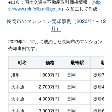
※出典：国土交通省不動産取引価格情報 （
http
s://www.reinfolib.mlit.go.jp/
）を加工して作成
長岡市のマンション売却事例（2023年1～12
月）
2023年1～12月に成約した長岡市のマンション
売却事例です。
町名
価格
最寄駅
駅徒
旭町
1,800万円
長岡
徒歩7分
大手通
2,700万円
長岡
徒歩4分
大手通
4,300万円
長岡
徒歩6分
大手通
3,900万円
長岡
徒歩6分