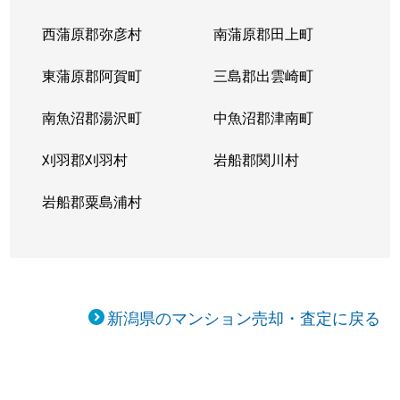
西蒲原郡弥彦村
南蒲原郡田上町
東蒲原郡阿賀町
三島郡出雲崎町
南魚沼郡湯沢町
中魚沼郡津南町
刈羽郡刈羽村
岩船郡関川村
岩船郡粟島浦村
新潟県のマンション売却・査定に戻る