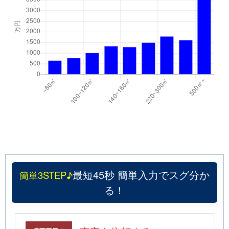
最短45秒 簡単入力でスグ分か
簡単3STEP♪
る！