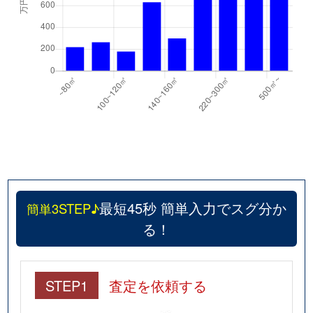
最短45秒 簡単入力でスグ分か
簡単3STEP♪
る！
STEP1
査定を依頼する