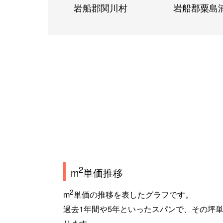
岩船郡関川村
岩船郡粟島
2
m
単価推移
2
m
単価の推移を表したグラフです。
過去1年間や5年といったスパンで、その坪