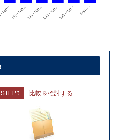
！
STEP3
比較＆検討する