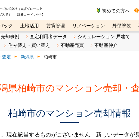
ーズ株式会社（東証グロース上
初めての方へ
ビスです 証券コード：4445
バック
土地活用
賃貸管理
リノベーション
外壁塗装
ライン講座
リビンマガジンBiz
不動産売却ご相談デスク
別売却事例
査定利用者データ
シミュレーション 戸建て
住み替え・買い替え
不動産売買
不動産仲介
・査定
新潟県
柏崎市
潟県柏崎市のマンション売却・
柏崎市のマンション売却情報
て、現在該当するものがございません。新しいデータが