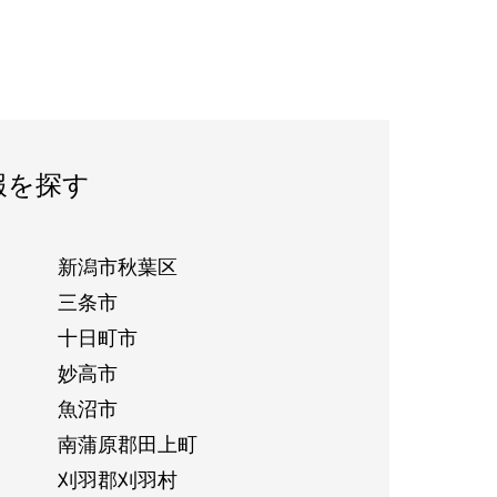
報を探す
新潟市秋葉区
三条市
十日町市
妙高市
魚沼市
南蒲原郡田上町
刈羽郡刈羽村