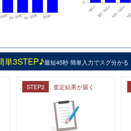
簡単3STEP♪
最短45秒 簡単入力でスグ分かる
STEP2
査定結果が届く