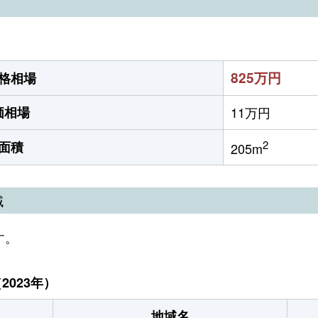
）
825万円
格相場
価相場
11万円
2
面積
205m
域
す。
023年）
地域名