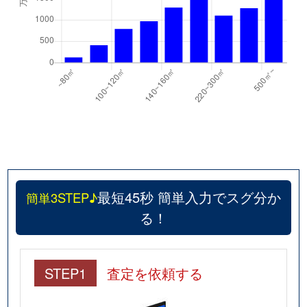
最短45秒 簡単入力でスグ分か
簡単3STEP♪
る！
STEP1
査定を依頼する