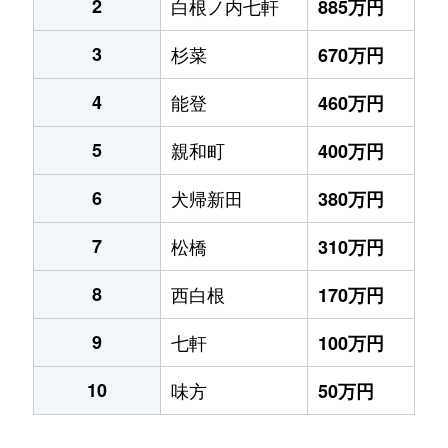
2
白根ノ内七軒
885万円
3
杉菜
670万円
4
能登
460万円
5
親和町
400万円
6
犬帰新田
380万円
7
松橋
310万円
8
西白根
170万円
9
七軒
100万円
10
味方
50万円