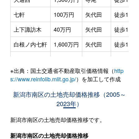
七軒
100万円
矢代田
徒歩1時間
上下諏訪木
40万円
矢代田
徒歩1時間
白根ノ内七軒
1,600万円
矢代田
徒歩1時間
白根ノ内七軒
170万円
矢代田
徒歩1時間
※出典：国土交通省不動産取引価格情報（
http
親和町
250万円
矢代田
徒歩1時間
s://www.reinfolib.mlit.go.jp/
）を加工して作成
親和町
550万円
矢代田
徒歩1時間
新潟市南区の土地売却価格推移（2005～
2023年）
杉菜
670万円
矢代田
徒歩1時間
西白根
170万円
巻
徒歩2時
新潟市南区の土地売却価格推移です。
能登
460万円
矢代田
徒歩1時間
新潟市南区の土地売却価格推移