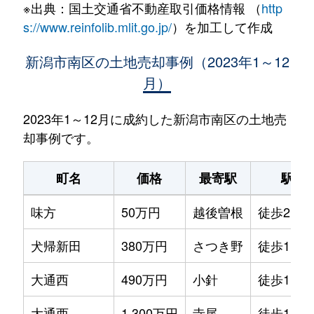
※出典：国土交通省不動産取引価格情報 （
http
s://www.reinfolib.mlit.go.jp/
）を加工して作成
新潟市南区の土地売却事例（2023年1～12
月）
2023年1～12月に成約した新潟市南区の土地売
却事例です。
町名
価格
最寄駅
駅徒
味方
50万円
越後曽根
徒歩2時
犬帰新田
380万円
さつき野
徒歩1時間
大通西
490万円
小針
徒歩1時間
大通西
1,300万円
寺尾
徒歩1時間