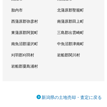
胎内市
北蒲原郡聖籠町
坂井東
750万円
寺尾
徒歩
西蒲原郡弥彦村
南蒲原郡田上町
坂井東
800万円
寺尾
徒歩
東蒲原郡阿賀町
三島郡出雲崎町
坂井東
1,300万円
寺尾
徒歩
南魚沼郡湯沢町
中魚沼郡津南町
坂井東
830万円
寺尾
徒歩
刈羽郡刈羽村
岩船郡関川村
坂井東
1,200万円
寺尾
徒歩
岩船郡粟島浦村
坂井東
1,100万円
寺尾
徒歩
新通南
1,300万円
新潟大学前
徒歩
立仏
840万円
小針
徒歩
新潟県の土地売却・査定に戻る
寺尾朝日通
510万円
小針
徒歩