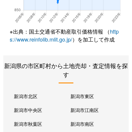
小新
710万円
寺尾
徒歩
小瀬
840万円
越後赤塚
徒歩
※出典：国土交通省不動産取引価格情報 （
http
小針
2,100万円
小針
徒歩
s://www.reinfolib.mlit.go.jp/
）を加工して作成
小針上山
3,300万円
小針
徒歩
新潟県の市区町村から土地売却・査定情報を探
小針台
8,500万円
小針
徒歩
す
小針台
1,200万円
小針
徒歩
小針南台
950万円
小針
徒歩
新潟市北区
新潟市東区
坂井
1,400万円
寺尾
徒歩
新潟市中央区
新潟市江南区
坂井
6,300万円
寺尾
徒歩
新潟市秋葉区
新潟市南区