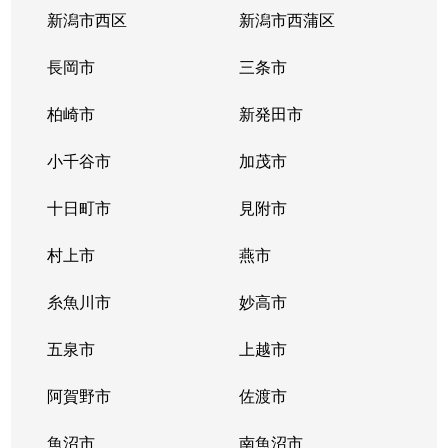
坂井
2,000万円
新潟大学前
徒歩
新潟市西区
新潟市西蒲区
坂井
850万円
新潟大学前
徒歩
長岡市
三条市
坂井
500万円
新潟大学前
徒歩
柏崎市
新発田市
坂井
1,000万円
新潟大学前
徒歩
小千谷市
加茂市
坂井
680万円
新潟大学前
徒歩
十日町市
見附市
坂井
1,300万円
新潟大学前
徒歩
村上市
燕市
坂井
1,100万円
新潟大学前
徒歩
糸魚川市
妙高市
坂井砂山
五泉市
1,200万円
上越市
新潟大学前
徒歩
阿賀野市
佐渡市
坂井砂山
2,300万円
新潟大学前
徒歩
魚沼市
南魚沼市
坂井東
1,300万円
寺尾
徒歩