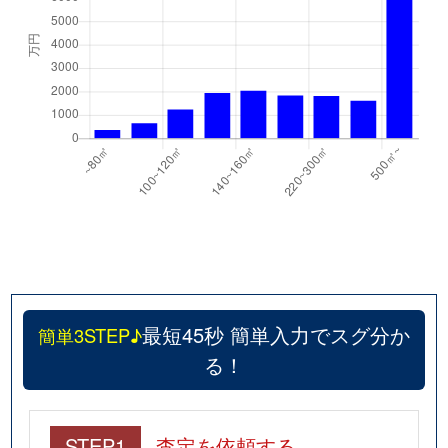
最短45秒 簡単入力でスグ分か
簡単3STEP♪
る！
STEP1
査定を依頼する