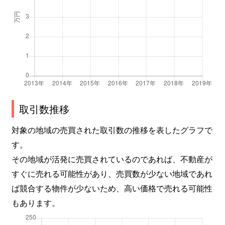
寺尾東
1,900万円
寺尾
徒歩
ときめき西
2,200万円
小針
徒歩
鳥原
1,400万円
小針
徒歩
鳥原
1,100万円
寺尾
徒歩
鳥原新田
590万円
寺尾
徒歩
取引数推移
西小針台
760万円
寺尾
徒歩
対象の地域の売買された取引数の推移を表したグラフで
す。
平島
1,700万円
青山(新潟)
徒歩
その地域が活発に売買されているのであれば、不動産が
すぐに売れる可能性があり、売買数が少ない地域であれ
槇尾
1,000万円
内野
徒歩
ば競合する物件が少ないため、高い価格で売れる可能性
槇尾
1,100万円
内野
徒歩
もあります。
真砂
500万円
小針
徒歩