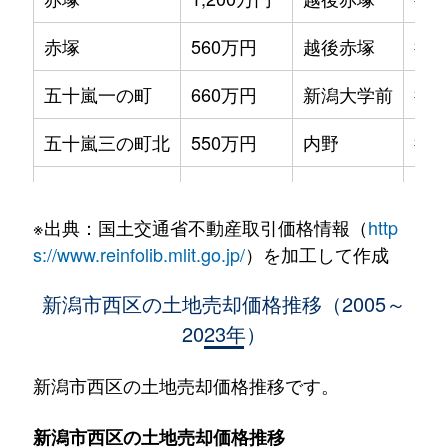
赤塚
560万円
越後赤塚
徒歩
五十嵐一の町
660万円
新潟大学前
徒歩
五十嵐三の町北
550万円
内野
徒歩
五十嵐中島
1,100万円
内野西が丘
徒歩
※出典：国土交通省不動産取引価格情報（
http
五十嵐中島
820万円
内野西が丘
徒歩
s://www.reinfolib.mlit.go.jp/
）を加工して作成
五十嵐中島
520万円
内野西が丘
徒歩
新潟市西区の土地売却価格推移（2005～
2023年）
五十嵐中島
520万円
内野西が丘
徒歩
五十嵐中島
2,100万円
内野西が丘
徒歩
新潟市西区の土地売却価格推移です。
五十嵐二の町
770万円
内野
徒歩
新潟市西区の土地売却価格推移