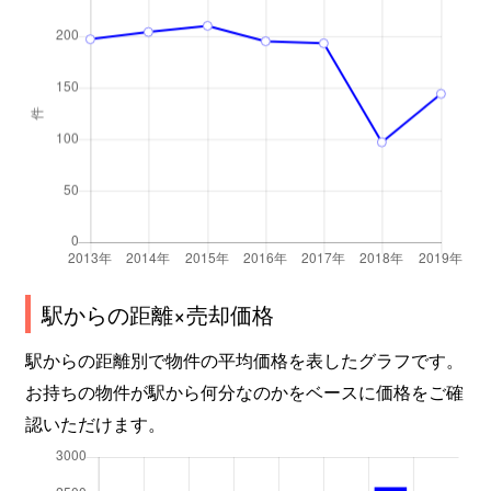
松海が丘
610万円
寺尾
徒歩
松美台
120万円
小針
徒歩
山田
1,300万円
小針
徒歩
山田
1,400万円
小針
徒歩
駅からの距離×売却価格
駅からの距離別で物件の平均価格を表したグラフです。
お持ちの物件が駅から何分なのかをベースに価格をご確
認いただけます。