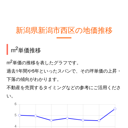
寺尾上
1,100万円
寺尾
徒歩
寺尾上
800万円
寺尾
徒歩
新潟県新潟市西区の地価推移
寺尾上
950万円
寺尾
徒歩
2
m
単価推移
寺尾上
650万円
寺尾
徒歩
2
m
単価の推移を表したグラフです。
寺尾西
1,600万円
寺尾
徒歩
過去1年間や5年といったスパンで、その坪単価の上昇・
寺尾西
880万円
寺尾
徒歩
下落の傾向がわかります。
不動産を売買するタイミングなどの参考にご活用くださ
寺尾西
1,200万円
寺尾
徒歩
い。
寺尾東
1,200万円
寺尾
徒歩
寺尾東
1,700万円
寺尾
徒歩