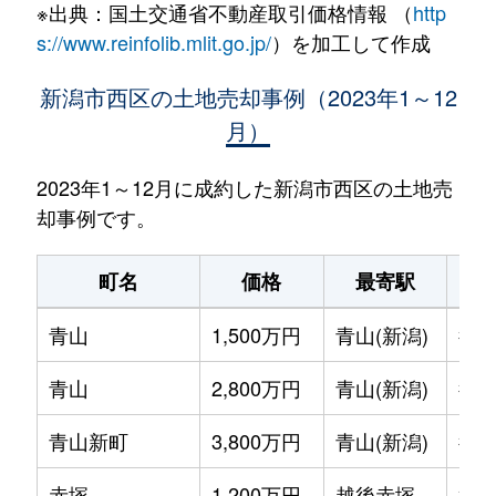
※出典：国土交通省不動産取引価格情報 （
http
s://www.reinfolib.mlit.go.jp/
）を加工して作成
新潟市西区の土地売却事例（2023年1～12
月）
2023年1～12月に成約した新潟市西区の土地売
却事例です。
町名
価格
最寄駅
青山
1,500万円
青山(新潟)
徒歩
青山
2,800万円
青山(新潟)
徒歩
青山新町
3,800万円
青山(新潟)
徒歩
赤塚
1,200万円
越後赤塚
徒歩