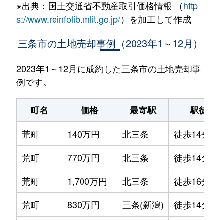
※出典：国土交通省不動産取引価格情報 （
http
s://www.reinfolib.mlit.go.jp/
）を加工して作成
三条市の土地売却事例（2023年1～12月）
2023年1～12月に成約した三条市の土地売却事
例です。
町名
価格
最寄駅
駅徒歩
荒町
140万円
北三条
徒歩14分
荒町
770万円
北三条
徒歩14分
荒町
1,700万円
北三条
徒歩16分
荒町
830万円
三条(新潟)
徒歩14分