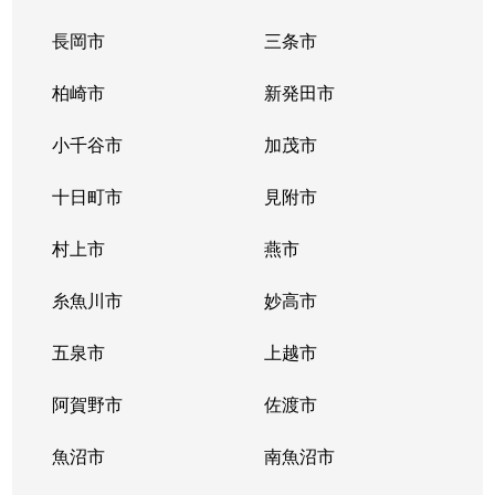
東新保
930万円
三条(新潟)
徒歩8分
長岡市
三条市
東本成寺
700万円
三条(新潟)
徒歩23分
柏崎市
新発田市
袋
2,000万円
東光寺
徒歩15分
小千谷市
加茂市
本町
200万円
北三条
徒歩9分
十日町市
見附市
本町
930万円
北三条
徒歩9分
村上市
燕市
本町
1,500万円
北三条
徒歩8分
糸魚川市
妙高市
本町
五泉市
140万円
上越市
北三条
徒歩9分
阿賀野市
佐渡市
本町
78万円
北三条
徒歩10分
魚沼市
南魚沼市
曲渕
150万円
三条(新潟)
徒歩14分