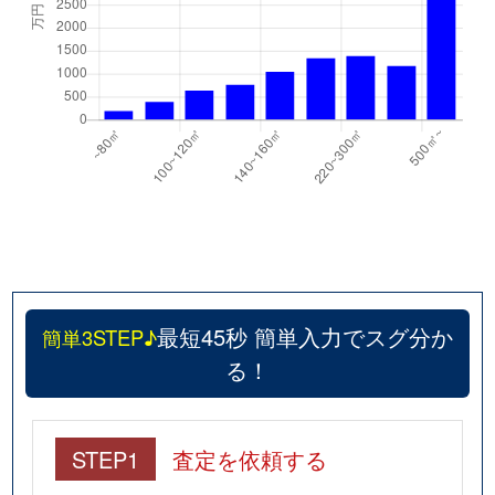
最短45秒 簡単入力でスグ分か
簡単3STEP♪
る！
STEP1
査定を依頼する