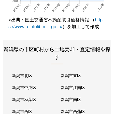
西四日町
460万円
三条(新潟)
徒歩15分
西四日町
630万円
三条(新潟)
徒歩11分
※出典：国土交通省不動産取引価格情報 （
http
林町
610万円
東三条
徒歩14分
s://www.reinfolib.mlit.go.jp/
）を加工して作成
東裏館
1,100万円
北三条
徒歩18分
新潟県の市区町村から土地売却・査定情報を探
東裏館
470万円
北三条
徒歩3分
す
東三条
200万円
東三条
徒歩4分
東三条
250万円
東三条
徒歩5分
新潟市北区
新潟市東区
東三条
160万円
東三条
徒歩4分
新潟市中央区
新潟市江南区
東新保
830万円
三条(新潟)
徒歩6分
新潟市秋葉区
新潟市南区
東新保
1,800万円
三条(新潟)
徒歩6分
新潟市西区
新潟市西蒲区