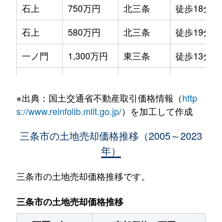
石上
750万円
北三条
徒歩18分
石上
580万円
北三条
徒歩19分
一ノ門
1,300万円
東三条
徒歩13分
一ノ門
200万円
東三条
徒歩7分
※出典：国土交通省不動産取引価格情報（
http
今井
150万円
三条(新潟)
徒歩45分
s://www.reinfolib.mlit.go.jp/
）を加工して作成
荻堀
200万円
東三条
徒歩1時間4
三条市の土地売却価格推移（2005～2023
年）
荻堀
450万円
東三条
徒歩1時間4
嘉坪川
550万円
東三条
徒歩14分
三条市の土地売却価格推移です。
鹿峠
300万円
東三条
徒歩1時間4
三条市の土地売却価格推移