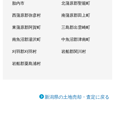
胎内市
北蒲原郡聖籠町
曲渕
550万円
三条(新潟)
徒歩14分
西蒲原郡弥彦村
南蒲原郡田上町
曲渕
700万円
三条(新潟)
徒歩11分
東蒲原郡阿賀町
三島郡出雲崎町
曲渕
580万円
三条(新潟)
徒歩16分
南魚沼郡湯沢町
中魚沼郡津南町
松ノ木町
350万円
東三条
徒歩19分
刈羽郡刈羽村
岩船郡関川村
南四日町
90万円
三条(新潟)
徒歩18分
岩船郡粟島浦村
南四日町
710万円
三条(新潟)
徒歩16分
南四日町
2,600万円
三条(新潟)
徒歩11分
柳川新田
200万円
東三条
徒歩45分
新潟県の土地売却・査定に戻る