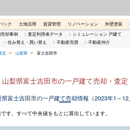
ーズ株式会社（東証グロース上
初めての方へ
ビスです 証券コード：4445
バック
土地活用
賃貸管理
リノベーション
外壁塗装
ライン講座
リビンマガジンBiz
不動産売却ご相談デスク
別売却事例
査定利用者データ
シミュレーション 戸建て
住み替え・買い替え
不動産売買
不動産仲介
査定
山梨県
富士吉田市
山梨県富士吉田市の一戸建て売却・査定
梨県富士吉田市の一戸建て売却情報（2023年1～12
場です。すべて中央値をもとに算出しています。