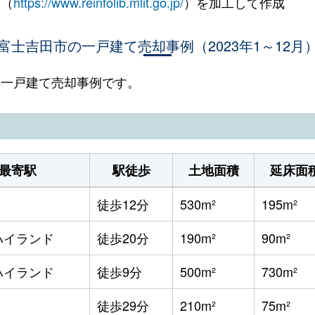
 （
https://www.reinfolib.mlit.go.jp/
）を加工して作成
富士吉田市の一戸建て売却事例（2023年1～12月
市の一戸建て売却事例です。
最寄駅
駅徒歩
土地面積
延床面
徒歩12分
530m²
195m²
ハイランド
徒歩20分
190m²
90m²
ハイランド
徒歩9分
500m²
730m²
徒歩29分
210m²
75m²