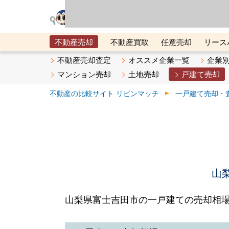
リビン・テクノロジ
場）が運営するサー
不動産売却
不動産買取
任意売却
リース
メタ住宅展示場
ベスト不動産カンパニー
オン
不動産売却査定
オススメ企業一覧
企業
マンション売却
土地売却
戸建て売却
不動産の比較サイト リビンマッチ
一戸建て売却・
山
山梨県富士吉田市の一戸建ての売却相