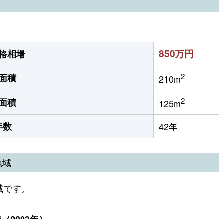
850万円
格相場
2
面積
210m
2
面積
125m
年数
42年
地域
域です。
2023年）