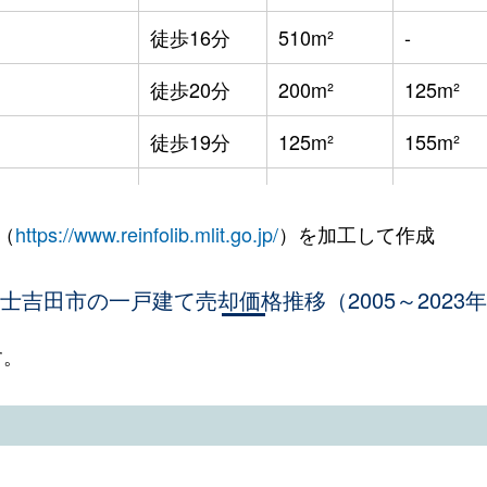
徒歩16分
510m²
-
徒歩20分
200m²
125m²
徒歩19分
125m²
155m²
徒歩21分
135m²
50m²
（
https://www.reinfolib.mlit.go.jp/
）を加工して作成
徒歩21分
165m²
50m²
士吉田市の一戸建て売却価格推移（2005～2023
徒歩16分
330m²
200m²
徒歩26分
190m²
120m²
す。
徒歩45分
210m²
140m²
徒歩26分
330m²
65m²