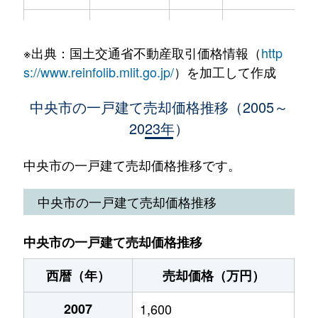
下三條
1,500万円
東花輪
徒歩8分
※出典：国土交通省不動産取引価格情報（
http
関原
200万円
東花輪
徒歩1時間15分
s://www.reinfolib.mlit.go.jp/
）を加工して作成
西新居
9,300万円
常永
徒歩23分
中央市の一戸建て売却価格推移（2005～
2023年）
西新居
4,500万円
常永
徒歩24分
西花輪
1,300万円
東花輪
徒歩19分
中央市の一戸建て売却価格推移です。
東花輪
2,400万円
東花輪
徒歩11分
中央市の一戸建て売却価格推移
東花輪
2,300万円
東花輪
徒歩9分
中央市の一戸建て売却価格推移
東花輪
1,500万円
東花輪
徒歩13分
西暦（年）
売却価格（万円）
東花輪
2,800万円
東花輪
徒歩9分
2007
1,600