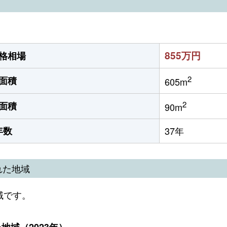
855万円
格相場
2
面積
605m
2
面積
90m
年数
37年
れた地域
域です。
域（2023年）