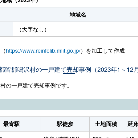
地域名
（大字なし）
 （
https://www.reinfolib.mlit.go.jp/
）を加工して作成
都留郡鳴沢村の一戸建て売却事例（2023年1～12
鳴沢村の一戸建て売却事例です。
最寄駅
駅徒歩
土地面積
延