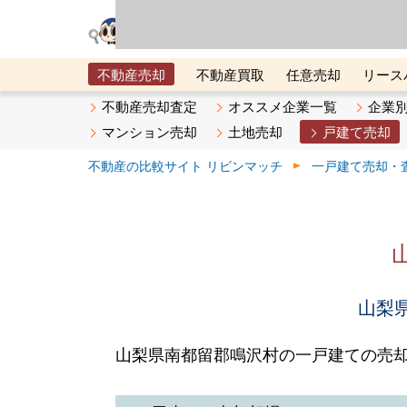
リビン・テクノロジ
場）が運営するサー
不動産売却
不動産買取
任意売却
リース
メタ住宅展示場
ベスト不動産カンパニー
オン
不動産売却査定
オススメ企業一覧
企業
マンション売却
土地売却
戸建て売却
不動産の比較サイト リビンマッチ
一戸建て売却・
山梨県
山梨県南都留郡鳴沢村の一戸建ての売