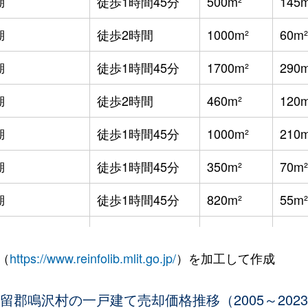
湖
徒歩1時間45分
500m²
145m
湖
徒歩2時間
1000m²
60m²
湖
徒歩1時間45分
1700m²
290m
湖
徒歩2時間
460m²
120m
湖
徒歩1時間45分
1000m²
210m
湖
徒歩1時間45分
350m²
70m²
湖
徒歩1時間45分
820m²
55m²
湖
徒歩1時間45分
810m²
75m²
（
https://www.reinfolib.mlit.go.jp/
）を加工して作成
湖
徒歩2時間
360m²
45m²
湖
留郡鳴沢村の一戸建て売却価格推移（2005～202
徒歩1時間45分
330m²
100m