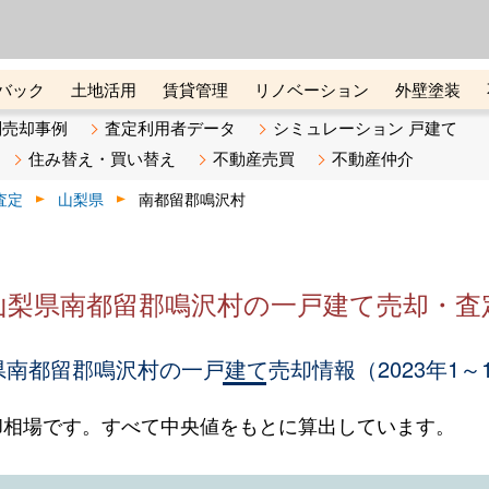
ーズ株式会社（東証グロース上
初めての方へ
ビスです 証券コード：4445
バック
土地活用
賃貸管理
リノベーション
外壁塗装
ライン講座
リビンマガジンBiz
不動産売却ご相談デスク
別売却事例
査定利用者データ
シミュレーション 戸建て
住み替え・買い替え
不動産売買
不動産仲介
査定
山梨県
南都留郡鳴沢村
山梨県南都留郡鳴沢村の一戸建て売却・査
南都留郡鳴沢村の一戸建て売却情報（2023年1～
却相場です。すべて中央値をもとに算出しています。