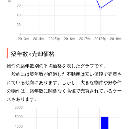
長坂町小荒間
2,200万円
甲斐小泉
徒歩11
長坂町渋沢
1,300万円
日野春
徒歩23
長坂町渋沢
1,300万円
日野春
徒歩45
長坂町白井沢
490万円
甲斐小泉
徒歩28
築年数×売却価格
長坂町白井沢
700万円
甲斐小泉
徒歩45
物件の築年数別の平均価格を表したグラフです。
長坂町塚川
390万円
長坂
徒歩45
一般的には築年数が経過した不動産は安い値段で売買さ
れている傾向にあります。しかし、大きな物件や好条件
長坂町長坂上条
1,400万円
長坂
徒歩14
の物件は、築年数に関係なく高値で売買されているケー
スもあります。
長坂町長坂上条
1,200万円
長坂
徒歩3
長坂町長坂上条
700万円
長坂
徒歩9
長坂町日野
2,000万円
長坂
徒歩45