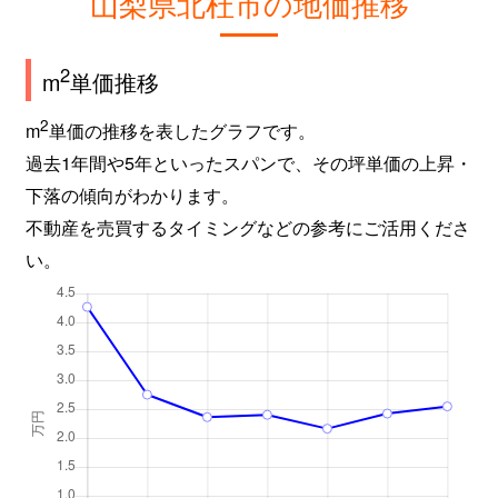
山梨県北杜市の地価推移
高根町村山北割
1,900万円
長坂
徒歩1時
2
m
単価推移
高根町村山西割
980万円
長坂
徒歩45
2
m
単価の推移を表したグラフです。
長坂町大八田
980万円
長坂
徒歩45
過去1年間や5年といったスパンで、その坪単価の上昇・
下落の傾向がわかります。
長坂町大八田
400万円
長坂
徒歩23
不動産を売買するタイミングなどの参考にご活用くださ
長坂町大八田
1,800万円
長坂
徒歩45
い。
長坂町大八田
430万円
長坂
徒歩14
長坂町小荒間
750万円
甲斐小泉
徒歩18
長坂町小荒間
1,600万円
甲斐小泉
徒歩15
長坂町小荒間
3,500万円
甲斐小泉
徒歩25