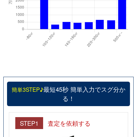
武川町山高
2,800万円
日野春
徒歩1時
武川町山高
1,200万円
日野春
徒歩1時
最短45秒 簡単入力でスグ分か
簡単3STEP♪
る！
STEP1
査定を依頼する