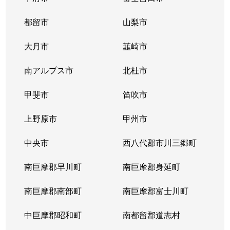
須玉町東向
100万円
日野春
徒歩1時
都留市
山梨市
須玉町若神子
400万円
日野春
徒歩45
大月市
韮崎市
高根町清里
1,400万円
甲斐大泉
徒歩45
南アルプス市
北杜市
高根町清里
700万円
清里
徒歩24
甲斐市
笛吹市
高根町清里
1,300万円
清里
徒歩4
上野原市
甲州市
高根町清里
230万円
清里
徒歩45
中央市
西八代郡市川三郷町
高根町清里
1,200万円
清里
徒歩45
南巨摩郡早川町
南巨摩郡身延町
高根町清里
2,500万円
清里
徒歩15
南巨摩郡南部町
南巨摩郡富士川町
高根町清里
1,300万円
清里
徒歩45
中巨摩郡昭和町
南都留郡道志村