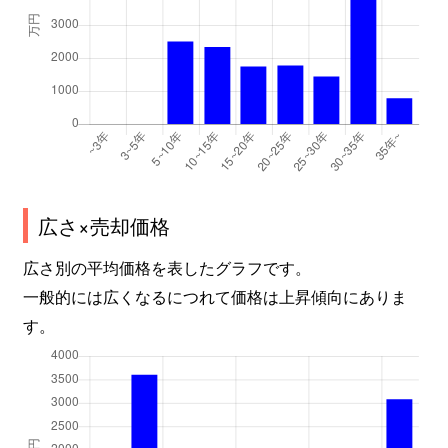
白州町下教来石
150万円
小淵沢
徒歩1時
白州町白須
700万円
長坂
徒歩1時
白州町台ヶ原
310万円
長坂
徒歩1時
白州町大坊
930万円
日野春
徒歩2
広さ×売却価格
白州町鳥原
3,300万円
小淵沢
徒歩1時
広さ別の平均価格を表したグラフです。
白州町花水
2,800万円
長坂
徒歩1時
一般的には広くなるにつれて価格は上昇傾向にありま
す。
武川町三吹
900万円
日野春
徒歩45
武川町三吹
750万円
日野春
徒歩45
武川町宮脇
600万円
日野春
徒歩45