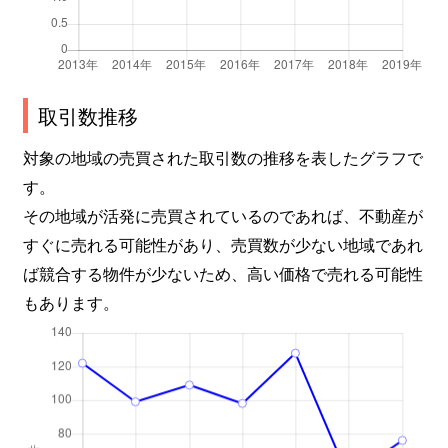
長坂町小荒間
880万円
甲斐小泉
徒歩45
長坂町小荒間
650万円
甲斐小泉
徒歩24
取引数推移
長坂町小荒間
530万円
甲斐小泉
徒歩9
対象の地域の売買された取引数の推移を表したグラフで
長坂町小荒間
3,200万円
甲斐小泉
徒歩24
す。
その地域が活発に売買されているのであれば、不動産が
長坂町小荒間
900万円
甲斐小泉
徒歩21
すぐに売れる可能性があり、売買数が少ない地域であれ
長坂町小荒間
3,300万円
甲斐小泉
徒歩24
ば競合する物件が少ないため、高い価格で売れる可能性
もあります。
長坂町小荒間
2,500万円
甲斐小泉
徒歩25
長坂町小荒間
1,200万円
甲斐小泉
徒歩8
長坂町小荒間
3,800万円
甲斐小泉
徒歩15