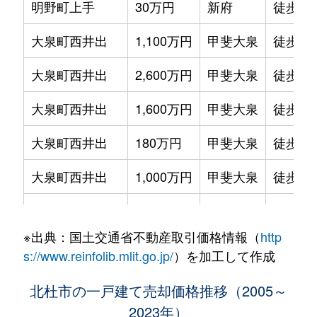
明野町上手
30万円
新府
徒歩45
大泉町西井出
1,100万円
甲斐大泉
徒歩16
大泉町西井出
2,600万円
甲斐大泉
徒歩11
大泉町西井出
1,600万円
甲斐大泉
徒歩24
大泉町西井出
180万円
甲斐大泉
徒歩19
大泉町西井出
1,000万円
甲斐大泉
徒歩16
大泉町西井出
2,500万円
甲斐大泉
徒歩45
※出典：国土交通省不動産取引価格情報（
http
大泉町西井出
600万円
甲斐大泉
徒歩45
s://www.reinfolib.mlit.go.jp/
）を加工して作成
大泉町西井出
1,700万円
甲斐大泉
徒歩14
北杜市の一戸建て売却価格推移（2005～
2023年）
大泉町西井出
760万円
甲斐大泉
徒歩9