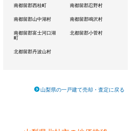
高根町清里
300万円
清里
徒歩20
南都留郡西桂町
南都留郡忍野村
高根町清里
300万円
清里
徒歩45
南都留郡山中湖村
南都留郡鳴沢村
高根町清里
400万円
清里
徒歩20
南都留郡富士河口湖
北都留郡小菅村
町
高根町下黒澤
1,800万円
日野春
徒歩45
北都留郡丹波山村
高根町長澤
450万円
甲斐大泉
徒歩45
高根町東井出
300万円
甲斐大泉
徒歩45
高根町東井出
200万円
長坂
徒歩45
山梨県の一戸建て売却・査定に戻る
高根町箕輪
1,200万円
甲斐小泉
徒歩45
高根町箕輪新町
850万円
長坂
徒歩1時
高根町村山北割
1,500万円
甲斐大泉
徒歩1時