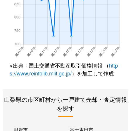
小淵沢町上笹尾
1,700万円
小淵沢
徒歩45
小淵沢町上笹尾
1,500万円
小淵沢
徒歩45
小淵沢町上笹尾
4,900万円
小淵沢
徒歩11
小淵沢町上笹尾
1,500万円
小淵沢
徒歩45
※出典：国土交通省不動産取引価格情報 （
http
小淵沢町松向
500万円
小淵沢
徒歩45
s://www.reinfolib.mlit.go.jp/
）を加工して作成
須玉町穴平
300万円
日野春
徒歩1時
須玉町江草
690万円
日野春
徒歩1時
山梨県の市区町村から一戸建て売却・査定情報
を探す
須玉町上津金
2,300万円
長坂
徒歩2
須玉町小倉
300万円
日野春
徒歩1時
甲府市
富士吉田市