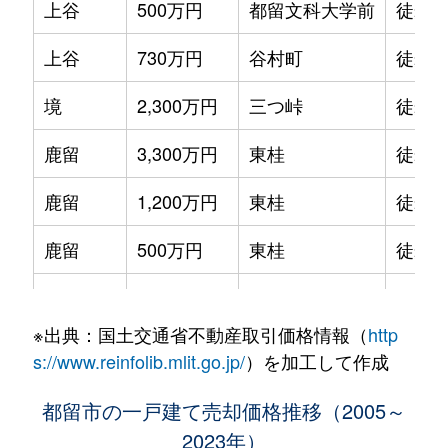
上谷
500万円
都留文科大学前
徒歩8
上谷
730万円
谷村町
徒歩4
境
2,300万円
三つ峠
徒歩2
鹿留
3,300万円
東桂
徒歩1
鹿留
1,200万円
東桂
徒歩1
鹿留
500万円
東桂
徒歩4
下谷
4,700万円
赤坂(山梨)
徒歩6
※出典：国土交通省不動産取引価格情報（
http
下谷
400万円
赤坂(山梨)
徒歩9
s://www.reinfolib.mlit.go.jp/
）を加工して作成
玉川
230万円
赤坂(山梨)
徒歩2
都留市の一戸建て売却価格推移（2005～
2023年）
つる
12,000万円
都留市
徒歩1