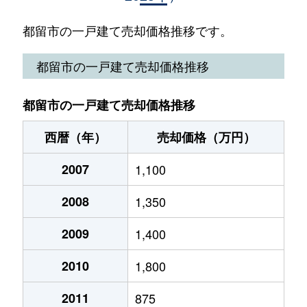
十日市場
1,800万円
十日市場(山梨)
徒歩7
都留市の一戸建て売却価格推移です。
夏狩
1,800万円
東桂
徒歩9
都留市の一戸建て売却価格推移
夏狩
350万円
東桂
徒歩1
都留市の一戸建て売却価格推移
夏狩
380万円
東桂
徒歩1
西暦（年）
売却価格（万円）
平栗
350万円
都留市
徒歩2
2007
1,100
法能
1,500万円
赤坂(山梨)
徒歩2
2008
1,350
四日市場
850万円
赤坂(山梨)
徒歩8
2009
1,400
2010
1,800
2011
875