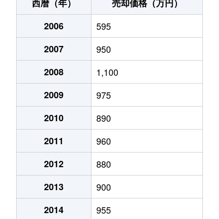
篠原
570万円
竜王
徒歩24分
125
西暦（年）
売却価格（万円）
篠原
2,900万円
竜王
徒歩45分
990
2006
595
島上条
1,900万円
竜王
徒歩45分
420
2007
950
島上条
1,800万円
竜王
徒歩45分
790
2008
1,100
島上条
270万円
竜王
徒歩45分
85m
2009
975
島上条
600万円
竜王
徒歩28分
220
2010
890
2011
960
島上条
730万円
竜王
徒歩45分
390
2012
880
玉川
870万円
常永
徒歩29分
250
2013
900
玉川
900万円
竜王
徒歩45分
290
2014
955
富竹新田
1,000万円
竜王
徒歩19分
560