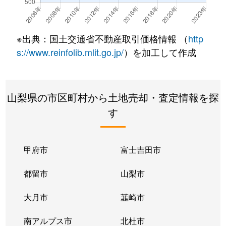
龍地
1,000万円
塩崎
徒歩25分
240
龍地
920万円
塩崎
徒歩45分
220
※出典：国土交通省不動産取引価格情報 （
http
龍地
560万円
塩崎
徒歩45分
125
s://www.reinfolib.mlit.go.jp/
）を加工して作成
山梨県の市区町村から土地売却・査定情報を探
す
甲府市
富士吉田市
都留市
山梨市
大月市
韮崎市
南アルプス市
北杜市