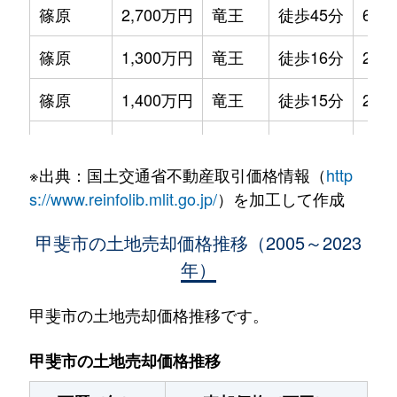
篠原
2,700万円
竜王
徒歩45分
630
篠原
1,300万円
竜王
徒歩16分
220
篠原
1,400万円
竜王
徒歩15分
220
篠原
1,000万円
竜王
徒歩20分
230
※出典：国土交通省不動産取引価格情報（
http
篠原
1,300万円
竜王
徒歩28分
230
s://www.reinfolib.mlit.go.jp/
）を加工して作成
篠原
1,700万円
竜王
徒歩45分
460
甲斐市の土地売却価格推移（2005～2023
年）
篠原
2,400万円
竜王
徒歩26分
570
篠原
530万円
竜王
徒歩20分
180
甲斐市の土地売却価格推移です。
篠原
330万円
竜王
徒歩45分
80m
甲斐市の土地売却価格推移