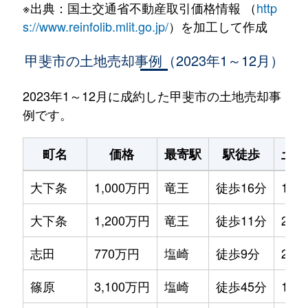
※出典：国土交通省不動産取引価格情報 （
http
s://www.reinfolib.mlit.go.jp/
）を加工して作成
甲斐市の土地売却事例（2023年1～12月）
2023年1～12月に成約した甲斐市の土地売却事
例です。
町名
価格
最寄駅
駅徒歩
土地
大下条
1,000万円
竜王
徒歩16分
195
大下条
1,200万円
竜王
徒歩11分
290
志田
770万円
塩崎
徒歩9分
200
篠原
3,100万円
塩崎
徒歩45分
150